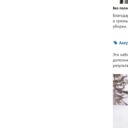
Без поло
Благода
о грязны
уборки.
Акку
Это неб
дополни
результ