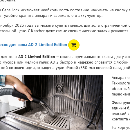
 Caps Lock исключает необходимость постоянно нажимать на кнопку 
ет удобно хранить аппарат и заряжать его аккумулятор.
 ноября 2023 года вы можете купить пылесос для золы ограниченной с
ательной цене. С Karcher даже самые специфические задачи решаются 
сос для золы АD 2 Limited Edition
 для золы
AD 2 Limited Edition
— модель премиального класса для узко
о мусора или мелкой пыли: AD 2 быстро и надежно справится с любой 
тной комплектации, оснащена удлинённой (350 мм) щелевой насадкой
Аппарат о
Технологи
обратный 
первонач
Фильтрую
единым б
плоский с
контакта 
На корпу