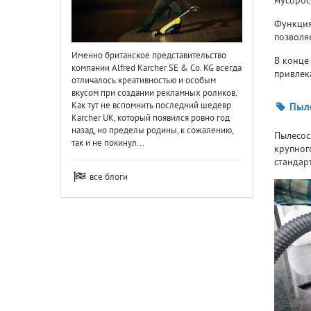
Функция
позволя
Именно британское представительство
В конце
компании Alfred Karcher SE & Co. KG всегда
привлек
отличалось креативностью и особым
вкусом при создании рекламных роликов.
Как тут не вспомнить последний шедевр
Пыле
Karcher UK, который появился ровно год
назад, но пределы родины, к сожалению,
Пылесос
так и не покинул...
крупног
стандар
все блоги