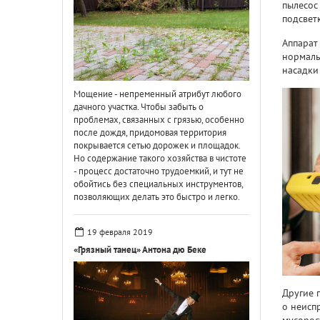
пылесос
подсвет
Аппарат
нормаль
насадки
Мощение - непременный атрибут любого
дачного участка. Чтобы забыть о
проблемах, связанных с грязью, особенно
после дождя, придомовая территория
покрывается сетью дорожек и площадок.
Но содержание такого хозяйства в чистоте
- процесс достаточно трудоемкий, и тут не
обойтись без специальных инструментов,
позволяющих делать это быстро и легко.
19 февраля 2019
«Грязный танец» Антона дю Беке
Другие 
о неисп
мусорос