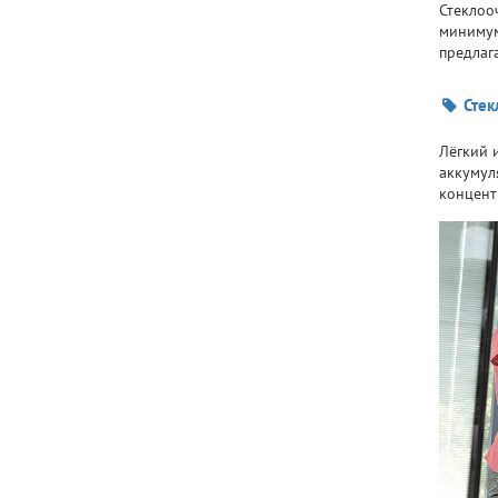
Стеклоо
минимум
предлаг
Стек
Лёгкий 
аккумул
концентр