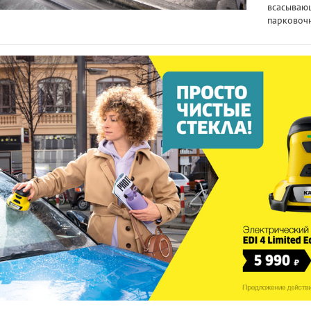
всасывающ
парковоч