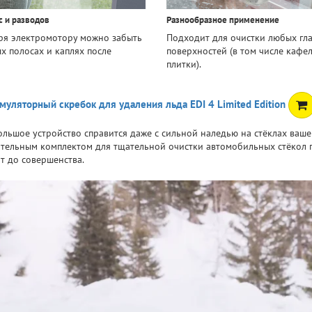
с и разводов
Разнообразное применение
ря электромотору можно забыть
Подходит для очистки любых гл
х полосах и каплях после
поверхностей (в том числе кафе
плитки).
муляторный скребок для удаления льда EDI 4 Limited Edition
ольшое устройство справится даже с сильной наледью на стёклах вашег
тельным комплектом для тщательной очистки автомобильных стёкол п
ат до совершенства.