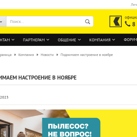
Лич
офици
8
ФОРУМ
НТАМ
ПАРТНЕРАМ
ОБЩЕНИЕ
КОМПАНИЯ
»
»
»
траница
Компания
Новости
Поднимаем настроение в ноябре
ВОЙТИ
МАЕМ НАСТРОЕНИЕ В НОЯБРЕ
Регистрация на сайте
Забыли пароль?
.2023