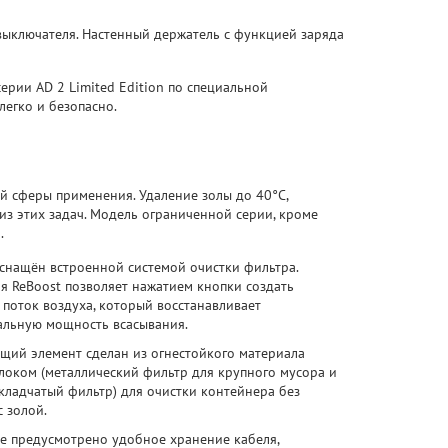
выключателя. Настенный держатель с функцией заряда
ерии АD 2 Limited Edition по специальной
легко и безопасно.
й сферы применения. Удаление золы до 40°C,
из этих задач. Модель ограниченной серии, кроме
.
снащён встроенной системой очистки фильтра.
я ReBoost позволяет нажатием кнопки создать
поток воздуха, который восстанавливает
альную мощность всасывания.
щий элемент сделан из огнестойкого материала
локом (металлический фильтр для крупного мусора и
кладчатый фильтр) для очистки контейнера без
с золой.
се предусмотрено удобное хранение кабеля,