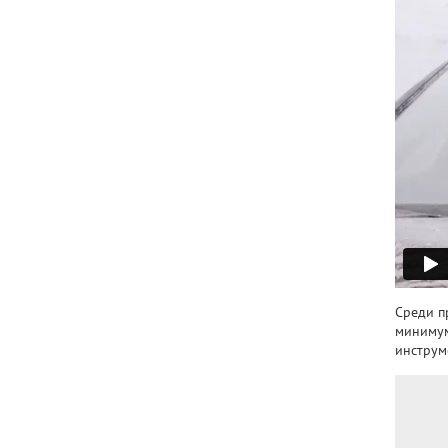
Среди п
минимум
инструм