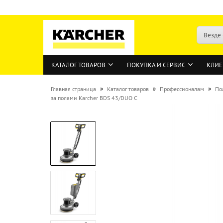
Везде
КАТАЛОГ ТОВАРОВ
ПОКУПКА И СЕРВИС
КЛИЕ
»
»
»
Главная страница
Каталог товаров
Профессионалам
По
за полами Karcher BDS 43/DUO C