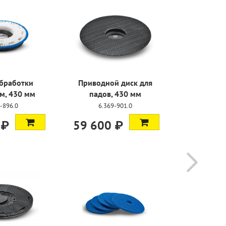
бработки
Приводной диск для
Пады 
м, 430 мм
падов, 430 мм
мягкост
-896.0
6.369-901.0
6.36
 ₽
59 600 ₽
13 700