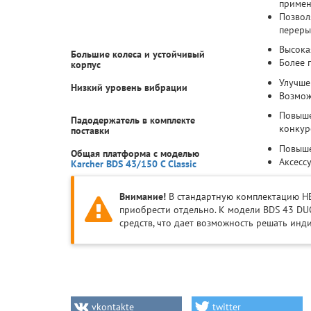
примен
Позвол
переры
Высока
Большие колеса и устойчивый
Более 
корпус
Улучше
Низкий уровень вибрации
Возмож
Повыше
Падодержатель в комплекте
конкур
поставки
Повыше
Общая платформа с моделью
Аксесс
Karcher BDS 43/150 C Classic
Внимание!
В стандартную комплектацию НЕ
приобрести отдельно. К модели BDS 43 DU
средств, что дает возможность решать инд
vkontakte
twitter