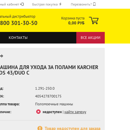
ный кабинет
Быстрая покупка
Перезвонить?
альный дистрибьютор
Корзина пуста
 800 301-30-50
0,00 РУБ
КОНТАКТЫ
ВСЕ АКЦИИ
АШИНА ДЛЯ УХОДА ЗА ПОЛАМИ KARCHER
DS 43/DUO C
ОТПРАВИТЬ
д:
1.291-250.0
N:
4054278700175
уппа товара:
Поломоечные машины
личие:
недоступен
|
найти замену
Товар недоступен для заказа