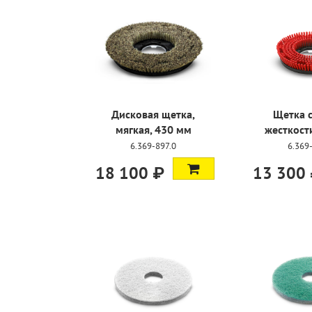
Дисковая щетка,
Щетка 
мягкая, 430 мм
жесткост
6.369-897.0
6.369
18 100 ₽
13 300