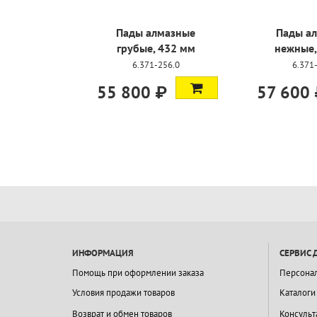
Пады алмазные
Пады а
грубые, 432 мм
нежные,
6.371-256.0
6.371
55 800 ₽
57 600
ИНФОРМАЦИЯ
СЕРВИС 
Помощь при оформлении заказа
Персона
Условия продажи товаров
Каталоги
Возврат и обмен товаров
Консульт