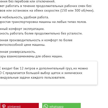
ения без перебоев или отключений.
яет работать в течение продолжительных рабочих смен без
вов или остановок на обеих скоростях (150 или 300 об/мин).
я мобильность, удобная работа.
простая транспортировка машины на любых типах полов.
нный комфорт эксплуатации.
ность работать более продолжительно без усталости.
нная производительность и комфорт по более
ентоспособной цене машины.
нная универсальность.
уары взаимозаменяемы для обеих машин.
 входит бак 12 литров и дополнительный груз, их можно
O C предлагается большой выбор щеток и химических
ивидуальные задачи каждого пользователя.
pinterest
whatsapp