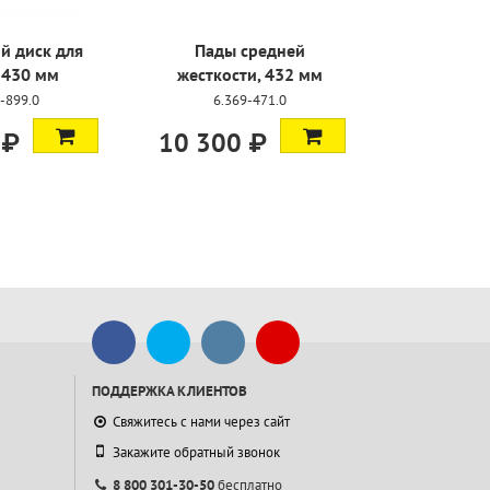
й диск для
Пады средней
Бак для B
 430 мм
жесткости, 432 мм
1
-899.0
6.369-471.0
2.64
 ₽
10 300 ₽
36 000
ПОДДЕРЖКА КЛИЕНТОВ
Свяжитесь с нами через сайт
Закажите обратный звонок
8 800 301-30-50
бесплатно