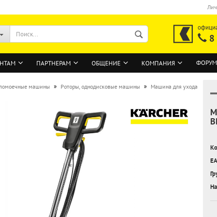
Лич
офици
8
ФОРУМ
НТАМ
ПАРТНЕРАМ
ОБЩЕНИЕ
КОМПАНИЯ
»
»
ломоечные машины
Роторы, однодисковые машины
Машина для ухода
М
ВОЙТИ
B
Регистрация на сайте
Ко
Забыли пароль?
EA
Гр
На