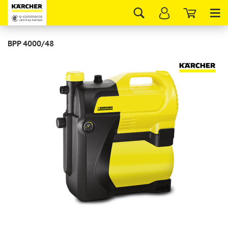
Tog
nav
BPP 4000/48