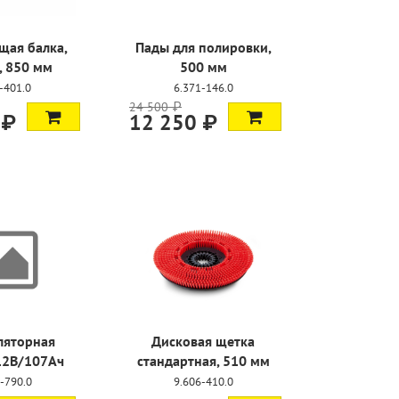
щая балка,
Пады для полировки,
, 850 мм
500 мм
-401.0
6.371-146.0
24 500 ₽
 ₽
12 250 ₽
ляторная
Дисковая щетка
12В/107Ач
стандартная, 510 мм
-790.0
9.606-410.0