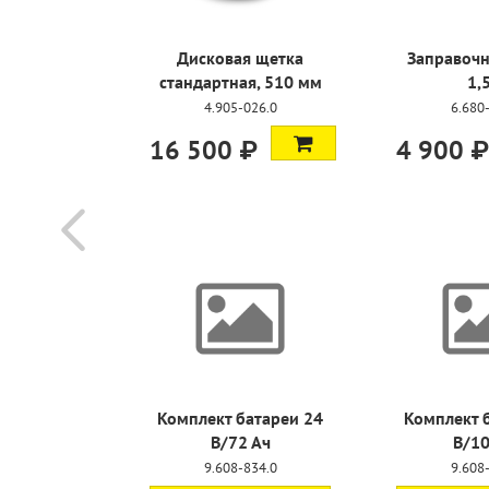
т падов
Дисковая щетка
Заправочн
8 мм, 5 шт
стандартная, 510 мм
1,
468.0
4.905-026.0
6.680
₽
16 500 ₽
4 900 ₽
TG 12 110
Комплект батареи 24
Комплект 
В/72 Ач
В/10
307.0
9.608-834.0
9.608