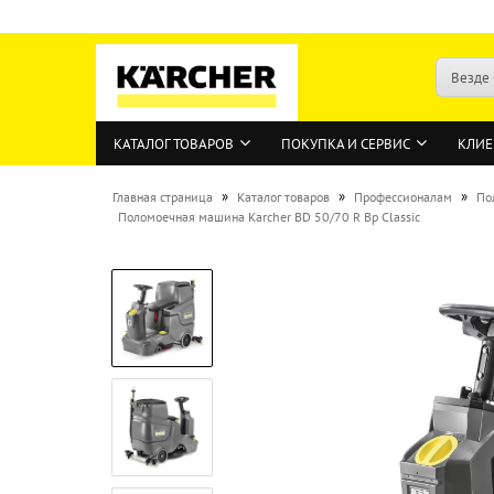
Везде
КАТАЛОГ ТОВАРОВ
ПОКУПКА И СЕРВИС
КЛИЕ
»
»
»
Главная страница
Каталог товаров
Профессионалам
По
Поломоечная машина Karcher BD 50/70 R Bp Classic