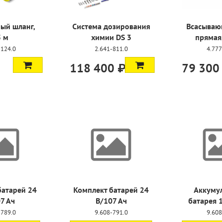
ый шланг,
Система дозирования
Всасываю
5 м
химии DS 3
прямая
-124.0
2.641-811.0
4.777
118 400 ₽
79 300
батарей 24
Комплект батарей 24
Аккуму
7 Ач
В/107 Ач
батарея 
-789.0
9.608-791.0
9.608