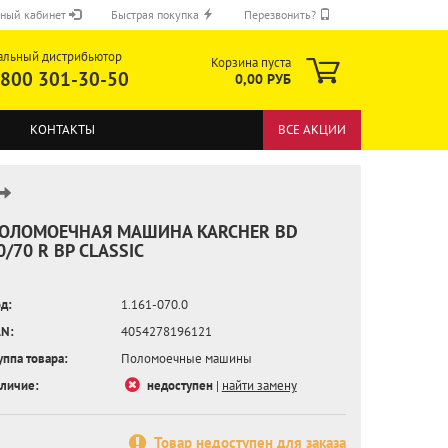
ный кабинет
Быстрая покупка
Перезвонить?
альный дистрибьютор
Корзина пуста
 800 301-30-50
0,00 РУБ
КОНТАКТЫ
ВСЕ АКЦИИ
ОЛОМОЕЧНАЯ МАШИНА KARCHER BD
0/70 R BP CLASSIC
ОТПРАВИТЬ
д:
1.161-070.0
N:
4054278196121
уппа товара:
Поломоечные машины
личие:
недоступен
|
найти замену
Товар недоступен для заказа