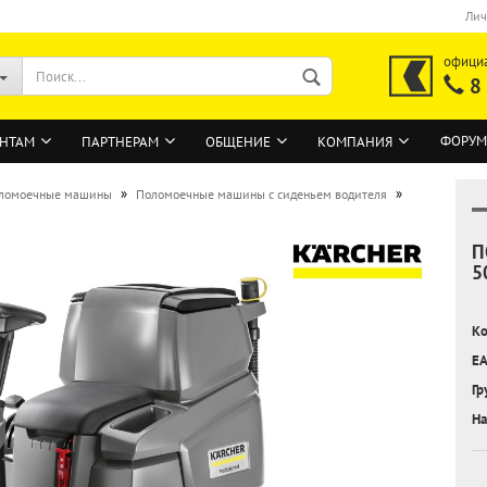
Лич
офици
8
ФОРУМ
НТАМ
ПАРТНЕРАМ
ОБЩЕНИЕ
КОМПАНИЯ
»
»
ломоечные машины
Поломоечные машины с сиденьем водителя
П
ВОЙТИ
5
Регистрация на сайте
Ко
Забыли пароль?
EA
Гр
На