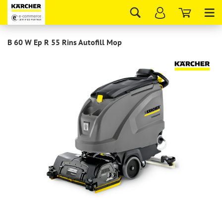
Tog
nav
B 60 W Ep R 55 Rins Autofill Mop