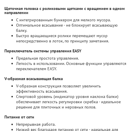
Щеточная головка с роликовыми щетками с вращением в одном
направлении
С интегрированным бункером для мелкого мусора.
Оптимальное всасывание - не блокирует всасывающую
балку.
Быстро вращающиеся ролики перемещают мусор
непосредственно в лоток, по принципу заметания.
Переключатель системы управления EASY
Предельная простота управления.
Легкость в использовании. Основные функции управляются
переключателем EASY.
V-образная всасывающая балка
V-образная конструкция позволяет увеличить
эффективность всасывания.
Спиртовой уровень (индикатор уровня наклона балки)
обеспечивает легкость регулировки скребка - идеальное
решение для плиточных и неровных полов.
Питание от сети
Непрерывная работа.
Низкий вес благодаря питанию от сети - идеальная для