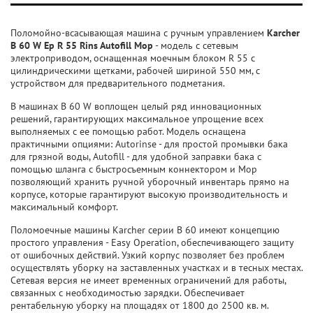
Поломойно-всасывающая машина с ручным управлением
Karcher
B 60 W Ep R 55 Rins Autofill Mop
- модель с сетевым
электроприводом, оснащенная моечным блоком R 55 с
цилиндрическими щетками, рабочей шириной 550 мм, с
устройством для предварительного подметания.
В машинах B 60 W воплощен целый ряд инновационных
решений, гарантирующих максимальное упрощение всех
выполняемых с ее помощью работ. Модель оснащена
практичными опциями: Autorinse - для простой промывки бака
для грязной воды, Autofill - для удобной заправки бака с
помощью шланга с быстросъемным коннектором и Mop
позволяющий хранить ручной уборочный инвентарь прямо на
корпусе, которые гарантируют высокую производительность и
максимальный комфорт.
Поломоечные машины Karcher серии B 60 имеют концепцию
простого управления - Easy Operation, обеспечивающего защиту
от ошибочных действий. Узкий корпус позволяет без проблем
осуществлять уборку на заставленных участках и в тесных местах.
Сетевая версия не имеет временных ограничений для работы,
связанных с необходимостью зарядки. Обеспечивает
рентабельную уборку на площадях от 1800 до 2500 кв. м.