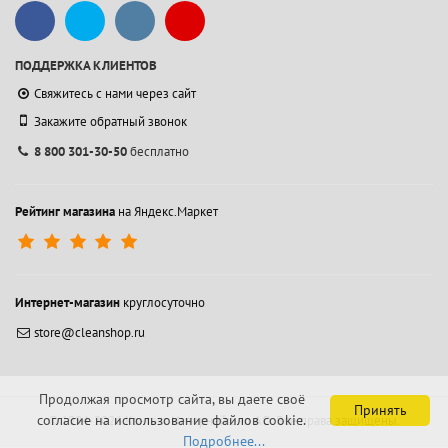
ПОДДЕРЖКА КЛИЕНТОВ
Свяжитесь с нами через сайт
Закажите обратный звонок
8 800 301-30-50
бесплатно
Рейтинг магазина
на Яндекс.Маркет
Интернет-магазин
круглосуточно
store@cleanshop.ru
Продолжая просмотр сайта, вы даете своё
Принять
согласие на использование файлов cookie.
© 1994-2026 Контакт Интернейшнл АО.
Все права защищены.
Подробнее...