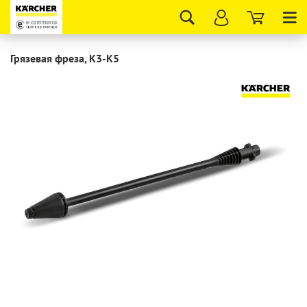
Tog
nav
Грязевая фреза, K3-K5