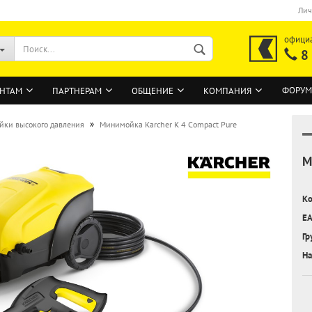
Лич
офици
8
ФОРУМ
НТАМ
ПАРТНЕРАМ
ОБЩЕНИЕ
КОМПАНИЯ
»
йки высокого давления
Минимойка Karcher K 4 Compact Pure
М
ВОЙТИ
Регистрация на сайте
Ко
Забыли пароль?
EA
Гр
На