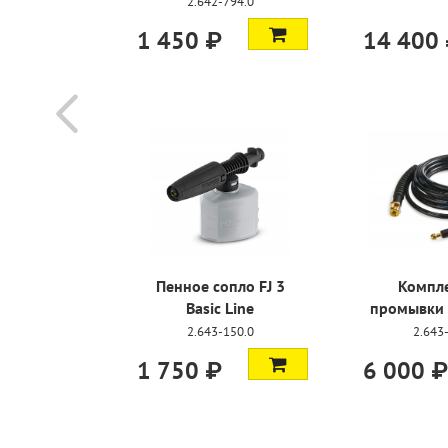
234.0
2.642-794.0
1 450 ₽
14 400
т Quick
Пенное сопло FJ 3
Компле
G 180 Q
Basic Line
промывки т
889.0
2.643-150.0
2.643
1 750 ₽
6 000 ₽