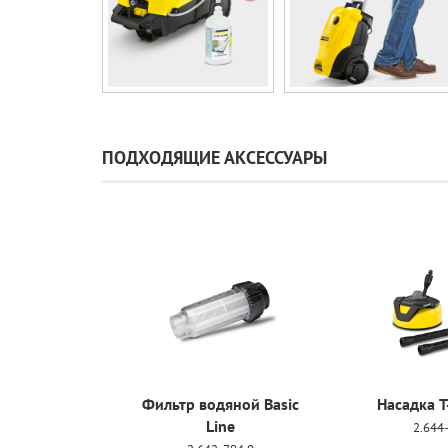
ПОДХОДЯЩИЕ АКСЕССУАРЫ
я мойки
Фильтр водяной Basic
Насадка T
 дисков
Line
2.644