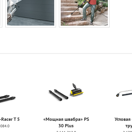
-Racer T 5
«Мощная швабра» PS
Угловая
30 Plus
тр
-084.0