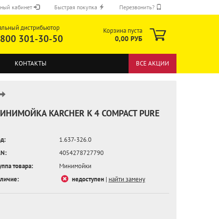
ный кабинет
Быстрая покупка
Перезвонить?
альный дистрибьютор
Корзина пуста
 800 301-30-50
0,00 РУБ
КОНТАКТЫ
ВСЕ АКЦИИ
ИНИМОЙКА KARCHER K 4 COMPACT PURE
д:
1.637-326.0
ОТПРАВИТЬ
N:
4054278727790
уппа товара:
Минимойки
личие:
недоступен
|
найти замену