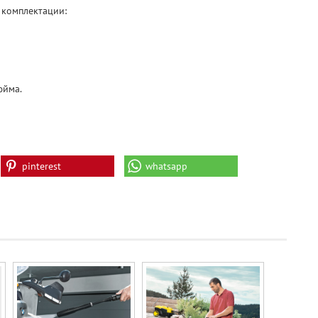
 комплектации:
юйма.
pinterest
whatsapp