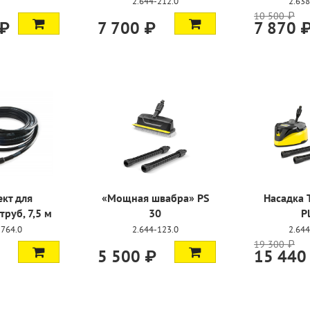
2.644-212.0
2.638
10 500 ₽
 ₽
7 700 ₽
7 870 
кт для
«Мощная швабра» PS
Насадка T
руб, 7,5 м
30
P
-764.0
2.644-123.0
2.644
19 300 ₽
5 500 ₽
15 440