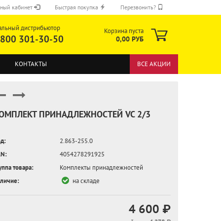
ный кабинет
Быстрая покупка
Перезвонить?
альный дистрибьютор
Корзина пуста
 800 301-30-50
0,00 РУБ
КОНТАКТЫ
ВСЕ АКЦИИ
ОМПЛЕКТ ПРИНАДЛЕЖНОСТЕЙ VC 2/3
д:
2.863-255.0
ОТПРАВИТЬ
N:
4054278291925
уппа товара:
Комплекты принадлежностей
личие:
на складе
4 600 ₽