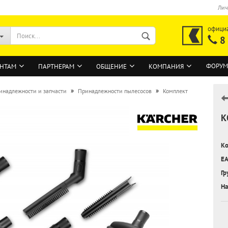
Лич
офици
8
ФОРУМ
НТАМ
ПАРТНЕРАМ
ОБЩЕНИЕ
КОМПАНИЯ
»
»
инадлежности и запчасти
Принадлежности пылесосов
Комплект
К
ВОЙТИ
Регистрация на сайте
Ко
Забыли пароль?
EA
Гр
На