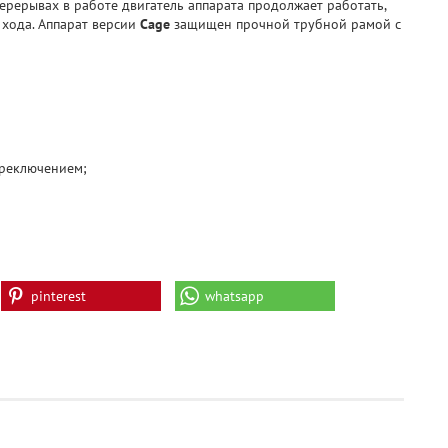
рерывах в работе двигатель аппарата продолжает работать,
 хода. Аппарат версии
Cage
защищен прочной трубной рамой с
ереключением;
pinterest
whatsapp