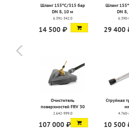
C/315 бар
Шланг 155°C/315 бар
Шланг 155
 10 м
DN 8, 15 м
DN 8,
342.0
6.390-010.0
6.390
₽
29 400 ₽
28 000
итель
Струйная трубка, 250
Мощное со
ей FRV 30
мм
0
999.0
4.760-667.0
2.883
 ₽
10 500 ₽
3 550 ₽