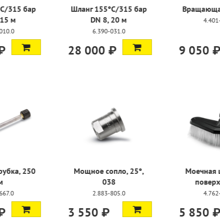
°C/315 бар
Вращающаяся муфта
Муфта для
 20 м
шла
4.401-091.0
-031.0
4.403
 ₽
9 050 ₽
1 700 
пло, 25°,
Моечная щетка для
Шланг 155
38
поверхностей
DN 8
-805.0
4.762-497.0
6.390
5 850 ₽
50 000