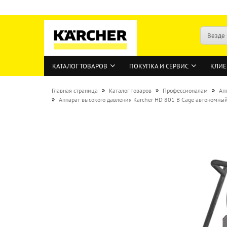
Везде
КАТАЛОГ ТОВАРОВ
ПОКУПКА И СЕРВИС
КЛИЕ
»
»
»
Главная страница
Каталог товаров
Профессионалам
Ап
»
Аппарат высокого давления Karcher HD 801 B Cage автономны