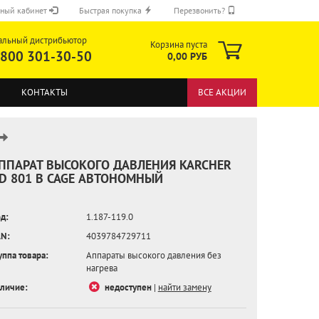
ный кабинет
Быстрая покупка
Перезвонить?
альный дистрибьютор
Корзина пуста
 800 301-30-50
0,00 РУБ
КОНТАКТЫ
ВСЕ АКЦИИ
ППАРАТ ВЫСОКОГО ДАВЛЕНИЯ KARCHER
D 801 B CAGE АВТОНОМНЫЙ
ОТПРАВИТЬ
д:
1.187-119.0
N:
4039784729711
уппа товара:
Аппараты высокого давления без
нагрева
личие:
недоступен
|
найти замену