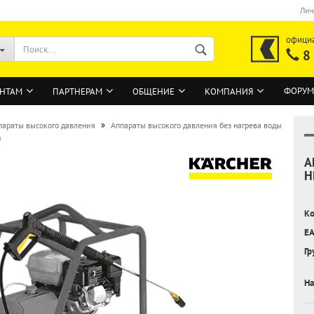
Лич
офици
8
ФОРУМ
НТАМ
ПАРТНЕРАМ
ОБЩЕНИЕ
КОМПАНИЯ
»
параты высокого давления
Аппараты высокого давления без нагрева воды
й
А
ВОЙТИ
H
Регистрация на сайте
Ко
Забыли пароль?
EA
Гр
На