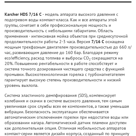
Karcher HDS 7/16 C
- модель аппарата высокого давления с
подогревом воды компакт-класса. Как и все аппараты этой
группы, сочетает в себе профессиональную мощность и
производительность с небольшими габаритами. Область
применения - интенсивная мойка объектов при среднесуточной
продолжительности работы 2-3 часа. Версия
7/16 С
оснащена
мощным трехфазным двигателем производительностью до 660 л/
час, развивающим давление до 160 бар. Благодаря режиму
eco!efficiency, расход топлива и выбросы CO
сокращаются на
2
20%. Повышению рентабельности в работе способствует и
система точного дозирования чистящего средства с функцией
промывки. Высокотехнологичная горелка с турбонагнетателем
гарантирует высокую степень производительности и низкий
уровень выхлопа.
Система эластичного демпфирования (SDS), компенсирует
колебания и скачки в системе высокого давления, тем самым
увеличивая срок службы всех ее компонентов, а также уменьшая
вибрации. Безопасность эксплуатации обеспечивается
автоматическим отключением горелки при недостатке воды или
образовании нагара. Автоматический датчик пламени доступен
как дополнительная опция. Отличная мобильностью аппаратов
компакт-серии является дизайн корпуса, созданный по принципу