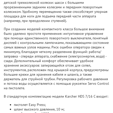
детской трехколесной коляски: шасси с большими
прорезиненными задними колесами и передним поворотным
колесиком. Удобному перемещению также способствует упорная
площадка для ноги для подъема передней части аппарата
(например, при преодолении ступеней).
При создании моделей компактного класса большое внимание
было уделено простоте применения: интуитивное управление
при помощи единственного поворотного выключателя, понятный
дисплей с контрольными лампочками, показывающими состояние
самых важных узлов машины. Риск ошибки оператора сведен к
минимуму, благодаря четкому разделению функций: работа/
заправка - спереди аппарата, снабжение (электроэнергия, вода) -
сзади. Дополнительный комфорт обеспечивает удобное
хранение аксессуаров: запирающийся отсек для сопел,
инструментов, расположен под крышкой корпуса, предусмотрены
большие крюки для хранения кабеля и шланга, а также
держатель для струйной трубки. Регулировка рабочего давления
и потока воды осуществляется с помощью рукоятки Servo Control
на пистолете.
В стандартную комплектацию модели Karcher HDS 7/16 C входит:
пистолет Easy Press;
шланг высокого давления, 10 м;