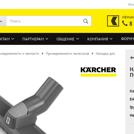
Лич
офици
8
ФОРУМ
НТАМ
ПАРТНЕРАМ
ОБЩЕНИЕ
КОМПАНИЯ
»
»
инадлежности и запчасти
Принадлежности пылесосов
Насадка для
Н
ВОЙТИ
П
Регистрация на сайте
Ко
Забыли пароль?
EA
Гр
На