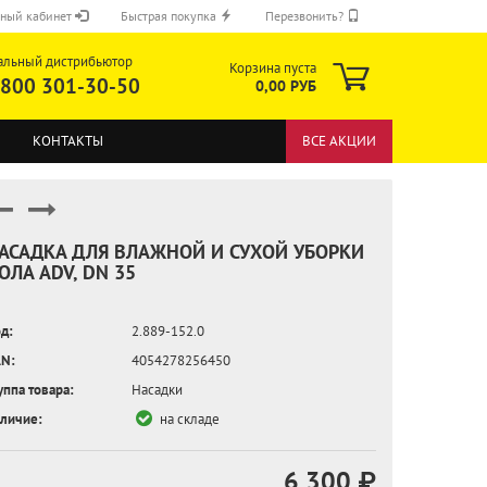
ный кабинет
Быстрая покупка
Перезвонить?
альный дистрибьютор
Корзина пуста
 800 301-30-50
0,00 РУБ
КОНТАКТЫ
ВСЕ АКЦИИ
АСАДКА ДЛЯ ВЛАЖНОЙ И СУХОЙ УБОРКИ
ОЛА ADV, DN 35
ОТПРАВИТЬ
д:
2.889-152.0
N:
4054278256450
уппа товара:
Насадки
личие:
на складе
6 300 ₽