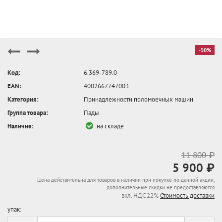
-50%
Код:
6.369-789.0
EAN:
4002667747003
Категория:
Принадлежности поломоечных машин
Группа товара:
Пады
Наличие:
на складе
11 800 ₽
5 900 ₽
Цена действительна для товаров в наличии при покупке по данной акции,
дополнительные скидки не предоставляются
вкл. НДС 22%
Стоимость доставки
упак: