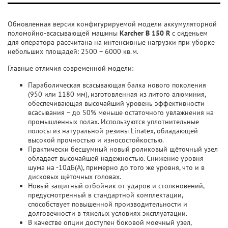
Обновленная версия конфигурируемой модели аккумуляторной
поломойно-всасывающей машины
Karcher B 150 R
с сиденьем
для оператора рассчитана на интенсивные нагрузки при уборке
небольших площадей: 2500 – 6000 кв.м.
Главные отличия современной модели:
Параболическая всасывающая балка нового поколения
(950 или 1180 мм), изготовленная из литого алюминия,
обеспечивающая высочайший уровень эффективности
всасывания – до 50% меньше остаточного увлажнения на
промышленных полах. Используются уплотнительные
полосы из натуральной резины Linatex, обладающей
высокой прочностью и износостойкостью.
Практически бесшумный новый роликовый щёточный узел
обладает высочайшей надежностью. Снижение уровня
шума на -10дБ(A), примерно до того же уровня, что и в
дисковых щёточных головах.
Новый защитный отбойник от ударов и столкновений,
предусмотренный в стандартной комплектации,
способствует повышенной производительности и
долговечности в тяжелых условиях эксплуатации.
В качестве опции доступен боковой моечный узел,