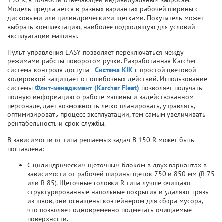
150 R, в точности отвечающей индивидуальным запросам.
Модель предлагается в разных вариантах рабочей ширины с
дисковыми или цилиндрическими щетками. Покупатель может
выбрать комплектацию, наиболее подходящую для условий
эксплуатации машины.
Пульт управления EASY позволяет переключаться между
режимами работы поворотом ручки. Разработанная Karcher
система контроля доступа -
Система KIK
с простой цветовой
кодировкой защищает от ошибочных действий. Использование
системы
Флит-менеджмент (Karcher Fleet)
позволяет получать
полную информацию о работе машины и задействованном
персонале, дает возможность легко планировать, управлять,
оптимизировать процесс эксплуатации, тем самым увеличивать
рентабельность и срок службы.
В зависимости от типа решаемых задач B 150 R может быть
поставлена:
С цилиндрическим щеточным блоком в двух вариантах в
зависимости от рабочей ширины щеток 750 и 850 мм (R 75
или R 85). Щеточные головки R-типа лучше очищают
структурированные напольные покрытия и удаляют грязь
из швов, они оснащены контейнером для сбора мусора,
что позволяет одновременно подметать очищаемые
поверхности.