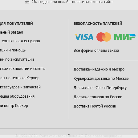
2% скидки при онлайн-оплате заказов на сайте
ДЛЯ ПОКУПАТЕЛЕЙ
БЕЗОПАСНОСТЬ ПЛАТЕЖЕЙ
льный раздел
 техники и аксессуаров
ации и помощь
Все формы оплаты заказа
ии по эксплуатации
ские технологии и советы
Доставка - надежно и быстро
сы по технике Керхер
Курьерская доставка по Москве
ксессуаров и запчастей
Доставка по Санкт-Петербургу
ация оборудования
Доставка товаров по России
й центр Керхер
Доставка Почтой России
© 1994-2026 Контакт Интернейшнл АО.
Все права защищены.