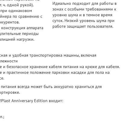
Идеально подходит для работы в
т. ч. одной рукой).
зонах с особыми требованиями к
 при одинаковом
уровню шума и в темное время
йнера по сравнению с
суток. Низкий уровень шума при
курентов.
работе защищает пользователя.
 конструкция аппарата
длительные периоды
злишней нагрузки.
сная и удобная транспортировка машины, включая
лежности
е и безопасное хранение кабеля питания на крюке для кабеля.
е и практичное положение парковки насадки для пола на
се.
 питания всегда может быть аккуратно храниться для
ортировке.
Plast Anniversary Edition входит:
т.;