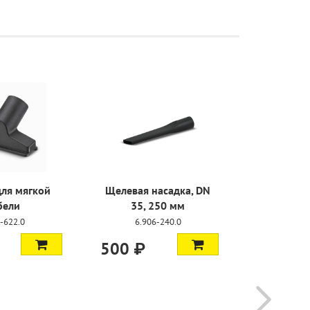
для мягкой
Щелевая насадка, DN
Комбин
бели
35, 250 мм
насад
-622.0
6.906-240.0
6.90
500 ₽
4 683 