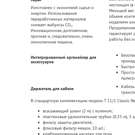
лестницам (в 
Изготовлен с экономией сырья и
Меньший вес
энергии. Использование
объеме конте
переработанных материалов
моделями кон
снижает выбросы CO₂.
Продуманная
Инновационная, долговечная,
гарантирует 
прочная и, следовательно, очень
работы без и
экономичная машина.
Безопа
Интегрированный органайзер для
принад
аксессуаров
Быстро
Просто
пылесо
Кабель
Держатель для кабеля
трансп
В стандартную комплектацию модели T 11/1 Classic Re!
всасывающий шланг (2 м) с коленом;
пластиковые удлинительные трубки (0,35 м), 3 ш
фильтр зашиты двигателя;
флисовый фильтр-мешок, 10 шт.;
комбинированная насадка для пола.