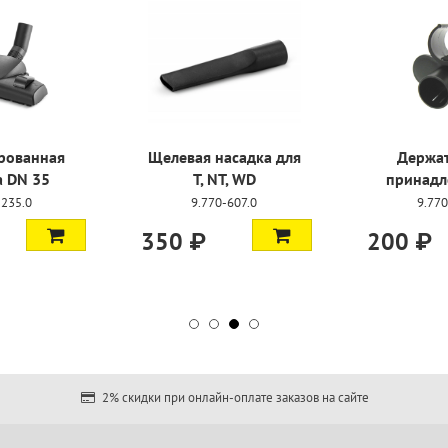
рованная
Щелевая насадка для
Держат
а DN 35
T, NT, WD
принадл
-235.0
9.770-607.0
9.770
350 ₽
200 ₽
2% скидки при онлайн-оплате заказов на сайте