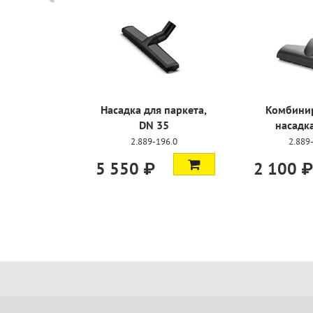
ованная
Насадка для паркета,
Комбини
 DN 35
DN 35
насадк
179.0
2.889-196.0
2.889
5 550 ₽
2 100 ₽