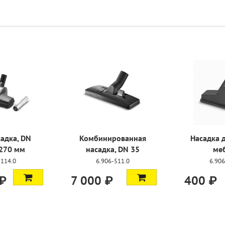
адка, DN
Комбинированная
Насадка 
 270 мм
насадка, DN 35
ме
-114.0
6.906-511.0
6.906
 ₽
7 000 ₽
400 ₽