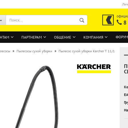
Лич
офици
8
ФОРУМ
НТАМ
ПАРТНЕРАМ
ОБЩЕНИЕ
КОМПАНИЯ
»
»
лесосы
Пылесосы сухой уборки
Пылесос сухой уборки Karcher T 11/1
П
ВОЙТИ
C
Регистрация на сайте
Ко
Забыли пароль?
EA
Гр
На