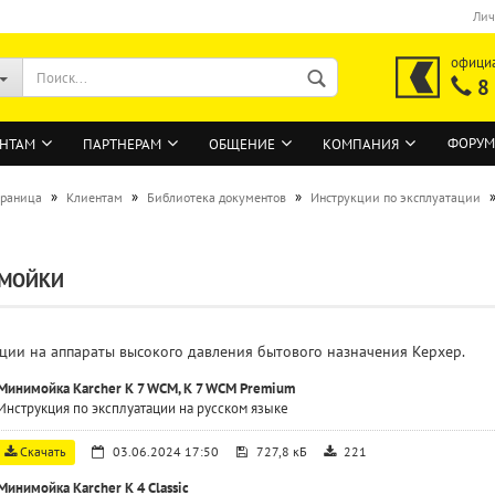
Лич
офици
8
ФОРУМ
НТАМ
ПАРТНЕРАМ
ОБЩЕНИЕ
КОМПАНИЯ
»
»
»
траница
Клиентам
Библиотека документов
Инструкции по эксплуатации
ВОЙТИ
МОЙКИ
Регистрация на сайте
Забыли пароль?
ции на аппараты высокого давления бытового назначения Керхер.
Минимойка Karcher K 7 WCM, K 7 WCM Premium
Инструкция по эксплуатации на русском языке
Скачать
03.06.2024 17:50
727,8 кБ
221
Минимойка Karcher K 4 Classic