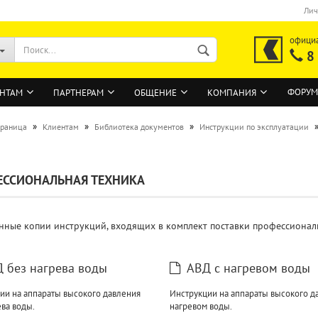
Лич
офици
8
ФОРУМ
НТАМ
ПАРТНЕРАМ
ОБЩЕНИЕ
КОМПАНИЯ
»
»
»
траница
Клиентам
Библиотека документов
Инструкции по эксплуатации
ВОЙТИ
ЕССИОНАЛЬНАЯ ТЕХНИКА
Регистрация на сайте
Забыли пароль?
нные копии инструкций, входящих в комплект поставки профессиональ
 без нагрева воды
АВД с нагревом воды
ии на аппараты высокого давления
Инструкции на аппараты высокого д
ева воды.
нагревом воды.