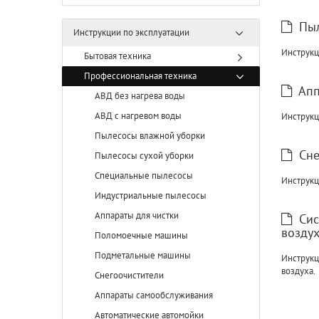
Пыл
Инструкции по эксплуатации
Инструкц
Бытовая техника
Профессиональная техника
Апп
АВД без нагрева воды
АВД с нагревом воды
Инструкц
Пылесосы влажной уборки
Сне
Пылесосы сухой уборки
Специальные пылесосы
Инструкц
Индустриальные пылесосы
Аппараты для чистки
Сис
возду
Поломоечные машины
Подметальные машины
Инструкц
воздуха.
Снегоочистители
Аппараты самообслуживания
Автоматические автомойки