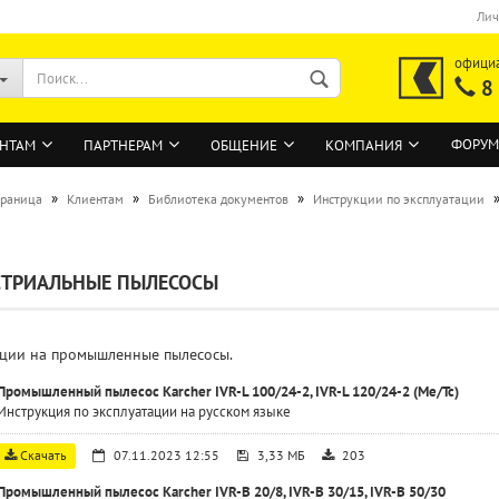
Лич
офици
8
ФОРУМ
НТАМ
ПАРТНЕРАМ
ОБЩЕНИЕ
КОМПАНИЯ
»
»
»
траница
Клиентам
Библиотека документов
Инструкции по эксплуатации
ВОЙТИ
СТРИАЛЬНЫЕ ПЫЛЕСОСЫ
Регистрация на сайте
Забыли пароль?
ции на промышленные пылесосы.
Промышленный пылесос Karcher IVR-L 100/24-2, IVR-L 120/24-2 (Me/Tc)
Инструкция по эксплуатации на русском языке
Скачать
07.11.2023 12:55
3,33 МБ
203
Промышленный пылесос Karcher IVR-B 20/8, IVR-B 30/15, IVR-B 50/30