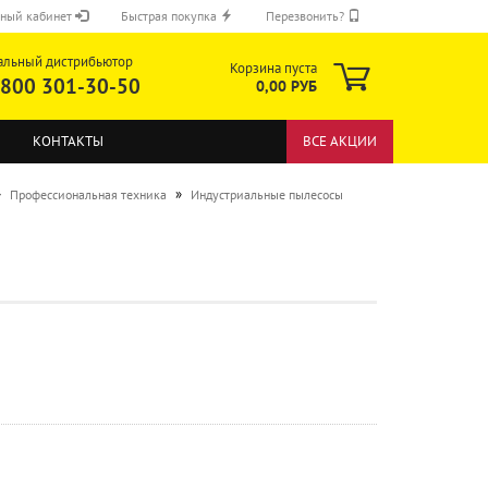
ный кабинет
Быстрая покупка
Перезвонить?
альный дистрибьютор
Корзина пуста
 800 301-30-50
0,00 РУБ
КОНТАКТЫ
ВСЕ АКЦИИ
»
»
Профессиональная техника
Индустриальные пылесосы
ОТПРАВИТЬ