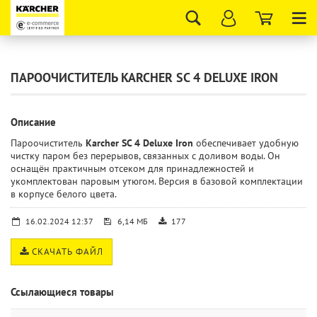
Tog
nav
ПАРООЧИСТИТЕЛЬ KARCHER SC 4 DELUXE IRON
Описание
Пароочиститель
Karcher SC 4 Deluxe Iron
обеспечивает удобную
чистку паром без перерывов, связанных с доливом воды. Он
оснащён практичным отсеком для принадлежностей и
укомплектован паровым утюгом. Версия в базовой комплектации
в корпусе белого цвета.
16.02.2024 12:37
6,14 МБ
177
СКАЧАТЬ ФАЙЛ
Ссылающиеся товары