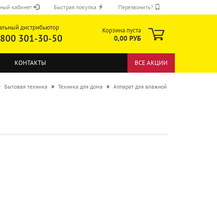
ный кабинет
Быстрая покупка
Перезвонить?
альный дистрибьютор
Корзина пуста
 800 301-30-50
0,00 РУБ
КОНТАКТЫ
ВСЕ АКЦИИ
»
»
»
Бытовая техника
Техника для дома
Аппарат для влажной
ОТПРАВИТЬ