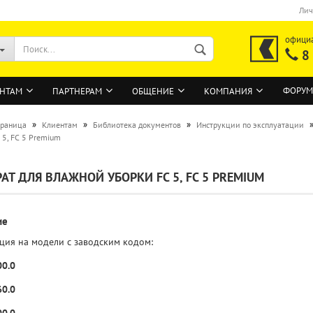
Лич
офици
8
ФОРУМ
НТАМ
ПАРТНЕРАМ
ОБЩЕНИЕ
КОМПАНИЯ
»
»
»
траница
Клиентам
Библиотека документов
Инструкции по эксплуатации
 5, FC 5 Premium
ВОЙТИ
АТ ДЛЯ ВЛАЖНОЙ УБОРКИ FC 5, FC 5 PREMIUM
Регистрация на сайте
Забыли пароль?
ие
ция на модели с заводским кодом:
00.0
60.0