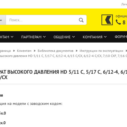
Лич
офици
8
ФОРУМ
НТАМ
ПАРТНЕРАМ
ОБЩЕНИЕ
КОМПАНИЯ
»
»
»
траница
Клиентам
Библиотека документов
Инструкции по эксплуатации
ысокого давления HD 5/11 C, 5/17 C, 6/12-4, 6/15 C/CX, 6/12-4 C/CX, 7/10 CXF, 7/16 C
ВОЙТИ
Т ВЫСОКОГО ДАВЛЕНИЯ HD 5/11 C, 5/17 C, 6/12-4, 6/15 
/CX
Регистрация на сайте
Забыли пароль?
ие
ция на модели с заводским кодом:
5x.0
x.0