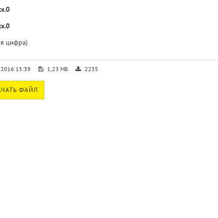
x.0
x.0
ая цифра)
.2016 15:39
1,23 МБ
2235
ЧАТЬ ФАЙЛ