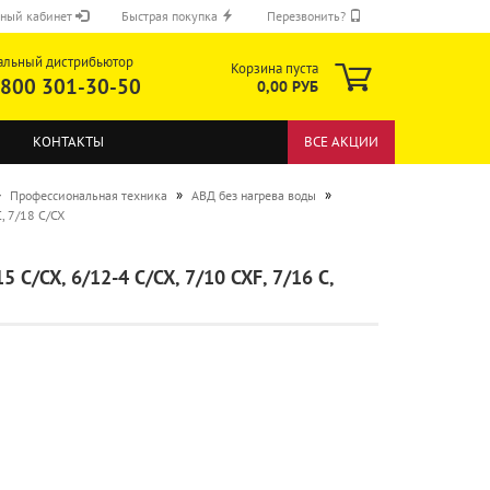
ный кабинет
Быстрая покупка
Перезвонить?
альный дистрибьютор
Корзина пуста
 800 301-30-50
0,00 РУБ
КОНТАКТЫ
ВСЕ АКЦИИ
»
»
»
Профессиональная техника
АВД без нагрева воды
, 7/18 C/CX
C/CX, 6/12-4 C/CX, 7/10 CXF, 7/16 C,
ОТПРАВИТЬ