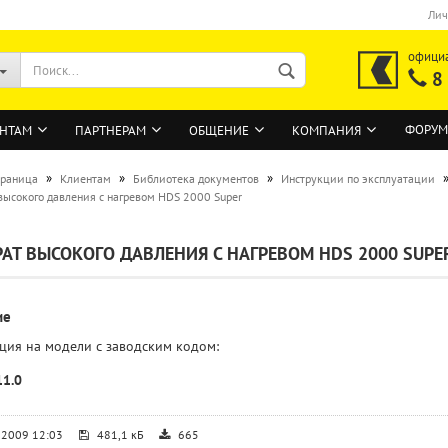
Лич
офици
8
ФОРУМ
НТАМ
ПАРТНЕРАМ
ОБЩЕНИЕ
КОМПАНИЯ
»
»
»
траница
Клиентам
Библиотека документов
Инструкции по эксплуатации
высокого давления с нагревом HDS 2000 Super
ВОЙТИ
АТ ВЫСОКОГО ДАВЛЕНИЯ С НАГРЕВОМ HDS 2000 SUPE
Регистрация на сайте
Забыли пароль?
ие
ция на модели с заводским кодом:
11.0
.2009 12:03
481,1 кБ
665