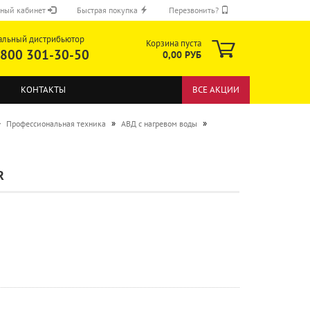
ный кабинет
Быстрая покупка
Перезвонить?
альный дистрибьютор
Корзина пуста
 800 301-30-50
0,00 РУБ
КОНТАКТЫ
ВСЕ АКЦИИ
»
»
»
Профессиональная техника
АВД с нагревом воды
R
ОТПРАВИТЬ