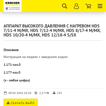
Tog
nav
АППАРАТ ВЫСОКОГО ДАВЛЕНИЯ С НАГРЕВОМ HDS
7/11-4 M/MX, HDS 7/12-4 M/MX, HDS 8/17-4 M/MX,
HDS 10/20-4 M/MX, HDS 12/18-4 S/SX
Описание
Инструкция на модели с заводским кодом:
1.171-ххх.0
1.177-ххх.0
(х - любая цифра)
09.02.2016 18:10
2,17 МБ
135
СКАЧАТЬ ФАЙЛ