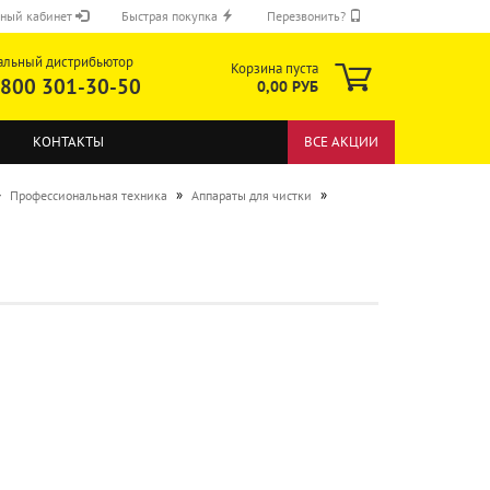
ный кабинет
Быстрая покупка
Перезвонить?
альный дистрибьютор
Корзина пуста
 800 301-30-50
0,00 РУБ
КОНТАКТЫ
ВСЕ АКЦИИ
»
»
»
Профессиональная техника
Аппараты для чистки
ОТПРАВИТЬ