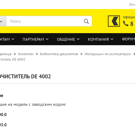
Лич
офици
8
ФОРУМ
НТАМ
ПАРТНЕРАМ
ОБЩЕНИЕ
КОМПАНИЯ
»
»
»
траница
Клиентам
Библиотека документов
Инструкции по эксплуатации
титель DE 4002
ВОЙТИ
ЧИСТИТЕЛЬ DE 4002
Регистрация на сайте
Забыли пароль?
ие
ция на модели с заводским кодом:
00.0
03.0