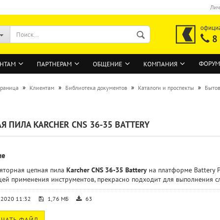
Лич
офици
8
ФОРУМ
НТАМ
ПАРТНЕРАМ
ОБЩЕНИЕ
КОМПАНИЯ
»
»
»
»
траница
Клиентам
Библиотека документов
Каталоги и проспекты
Бытов
ВОЙТИ
Я ПИЛА KARCHER CNS 36-35 BATTERY
Регистрация на сайте
Забыли пароль?
ие
яторная цепная пила
Karcher CNS 36-35 Battery
на платформе Battery P
ей применения инструментов, прекрасно подходит для выполнения сл
.2020 11:32
1,76 МБ
63
ЧАТЬ ФАЙЛ