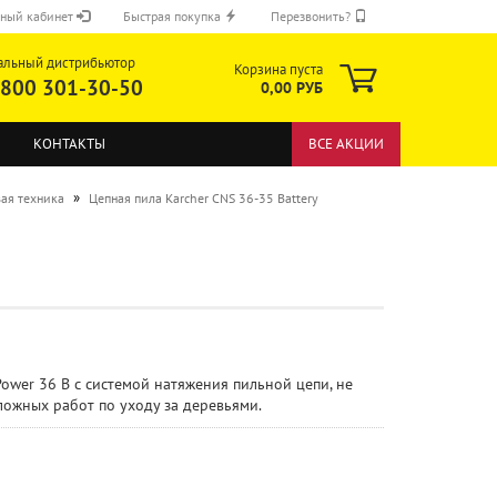
ный кабинет
Быстрая покупка
Перезвонить?
альный дистрибьютор
Корзина пуста
 800 301-30-50
0,00 РУБ
КОНТАКТЫ
ВСЕ АКЦИИ
»
ая техника
Цепная пила Karcher CNS 36-35 Battery
ОТПРАВИТЬ
ower 36 В с системой натяжения пильной цепи, не
ожных работ по уходу за деревьями.