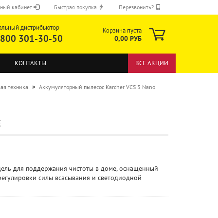
ный кабинет
Быстрая покупка
Перезвонить?
альный дистрибьютор
Корзина пуста
 800 301-30-50
0,00 РУБ
КОНТАКТЫ
ВСЕ АКЦИИ
»
ая техника
Аккумуляторный пылесос Karcher VCS 3 Nano
E
ОТПРАВИТЬ
ель для поддержания чистоты в доме, оснащенный
регулировки силы всасывания и светодиодной