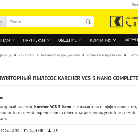
Лич
офици
8
ФОРУМ
НТАМ
ПАРТНЕРАМ
ОБЩЕНИЕ
КОМПАНИЯ
»
»
»
»
траница
Клиентам
Библиотека документов
Каталоги и проспекты
Бытов
ВОЙТИ
УЛЯТОРНЫЙ ПЫЛЕСОС KARCHER VCS 3 NANO COMPLET
Регистрация на сайте
Забыли пароль?
ие
яторный пылесос
Karcher VCS 3 Nano
– компактная и эффективная мод
ионной системой определения степени загрязнения, умной системой 
кой.
.2026 12:30
2,14 МБ
13