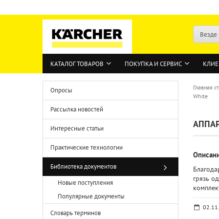
Везде
КАТАЛОГ ТОВАРОВ
ПОКУПКА И СЕРВИС
КЛИЕ
Главная с
Опросы
White
Рассылка новостей
АППАР
Интересные статьи
Практические технологии
Описан
Библиотека документов
Благода
грязь о
Новые поступления
комплек
Популярные документы
02.11
Словарь терминов