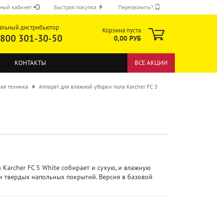
ный кабинет
Быстрая покупка
Перезвонить?
альный дистрибьютор
Корзина пуста
 800 301-30-50
0,00 РУБ
КОНТАКТЫ
ВСЕ АКЦИИ
»
ая техника
Аппарат для влажной уборки пола Karcher FC 5
ОТПРАВИТЬ
Karcher FC 5 White собирает и сухую, и влажную
и твердых напольных покрытий. Версия в базовой