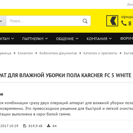
Лич
офици
8
ФОРУМ
НТАМ
ПАРТНЕРАМ
ОБЩЕНИЕ
КОМПАНИЯ
»
»
»
»
траница
Клиентам
Библиотека документов
Каталоги и проспекты
Бытов
ВОЙТИ
АТ ДЛЯ ВЛАЖНОЙ УБОРКИ ПОЛА KARCHER FC 5 WHITE
Регистрация на сайте
Забыли пароль?
ие
ря комбинации сразу двух операций аппарат для влажной уборки пола 
дновременно. Это превосходное решение для быстрой и легкой очистк
тации выполнена в серо-белой гамме.
.2017 10:29
819,9 кБ
64