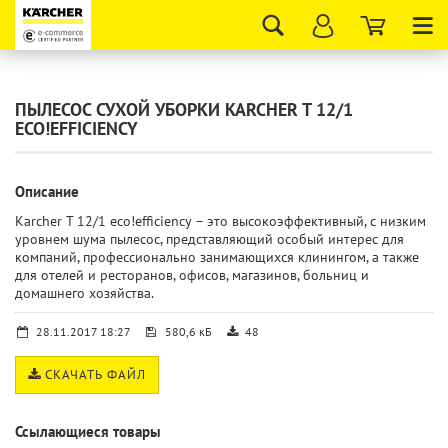
Tog
nav
ПЫЛЕСОС СУХОЙ УБОРКИ KARCHER T 12/1
ECO!EFFICIENCY
Описание
Karcher T 12/1 eco!efficiency – это высокоэффективный, с низким
уровнем шума пылесос, представляющий особый интерес для
компаний, профессионально занимающихся клинингом, а также
для отелей и ресторанов, офисов, магазинов, больниц и
домашнего хозяйства.
28.11.2017 18:27
580,6 кБ
48
СКАЧАТЬ ФАЙЛ
Ссылающиеся товары