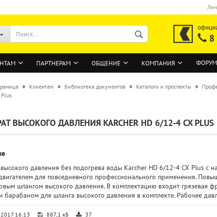
Лич
офици
8
ФОРУМ
НТАМ
ПАРТНЕРАМ
ОБЩЕНИЕ
КОМПАНИЯ
»
»
»
»
траница
Клиентам
Библиотека документов
Каталоги и проспекты
Профе
 Plus
ВОЙТИ
АТ ВЫСОКОГО ДАВЛЕНИЯ KARCHER HD 6/12-4 CX PLUS
Регистрация на сайте
Забыли пароль?
ие
 высокого давления без подогрева воды Karcher HD 6/12-4 CX Plus с
двигателем для повседневного профессионального применения. Повы
овым шлангом высокого давления. В комплектацию входит грязевая фр
и барабаном для шланга высокого давления в комплекте. Рабочее давл
.2017 16:13
887,1 кБ
37