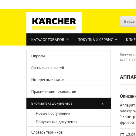
Везде
КАТАЛОГ ТОВАРОВ
ПОКУПКА И СЕРВИС
КЛИЕ
Главная с
Опросы
6/12-4 CX
Рассылка новостей
АППАР
Интересные статьи
Практические технологии
Описан
Библиотека документов
Аппарат
электро
Новые поступления
15-метр
Популярные документы
фрезой 
Словарь терминов
13.09