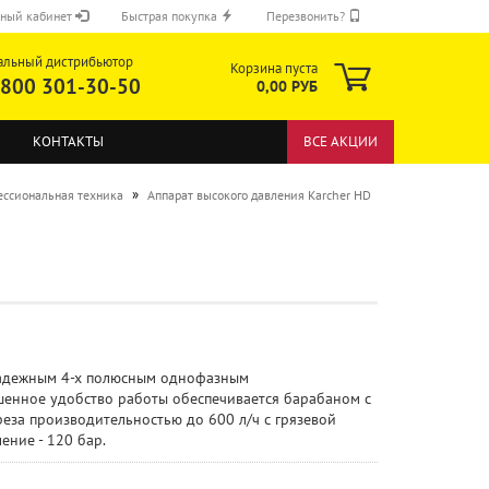
ный кабинет
Быстрая покупка
Перезвонить?
альный дистрибьютор
Корзина пуста
 800 301-30-50
0,00 РУБ
КОНТАКТЫ
ВСЕ АКЦИИ
»
ссиональная техника
Аппарат высокого давления Karcher HD
ОТПРАВИТЬ
 надежным 4-х полюсным однофазным
шенное удобство работы обеспечивается барабаном с
еза производительностью до 600 л/ч с грязевой
ение - 120 бар.