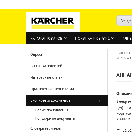
Везде
КАТАЛОГ ТОВАРОВ
ПОКУПКА И СЕРВИС
КЛИЕ
Главная с
Опросы
20/15-4 C
Рассылка новостей
АППАР
Интересные статьи
Практические технологии
Описан
Библиотека документов
Аппарат
л/ч) пр
Новые поступления
корпуса
Популярные документы
краном.
Словарь терминов
12.10