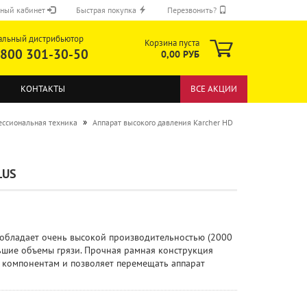
ный кабинет
Быстрая покупка
Перезвонить?
альный дистрибьютор
Корзина пуста
 800 301-30-50
0,00 РУБ
КОНТАКТЫ
ВСЕ АКЦИИ
»
ссиональная техника
Аппарат высокого давления Karcher HD
LUS
ОТПРАВИТЬ
s обладает очень высокой производительностью (2000
льшие объемы грязи. Прочная рамная конструкция
 компонентам и позволяет перемещать аппарат