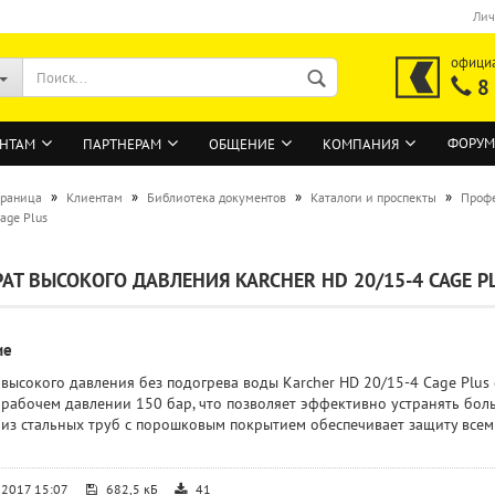
Лич
офици
8
ФОРУМ
НТАМ
ПАРТНЕРАМ
ОБЩЕНИЕ
КОМПАНИЯ
»
»
»
»
траница
Клиентам
Библиотека документов
Каталоги и проспекты
Профе
age Plus
ВОЙТИ
АТ ВЫСОКОГО ДАВЛЕНИЯ KARCHER HD 20/15-4 CAGE P
Регистрация на сайте
Забыли пароль?
ие
 высокого давления без подогрева воды Karcher HD 20/15-4 Cage Plu
и рабочем давлении 150 бар, что позволяет эффективно устранять бо
 из стальных труб с порошковым покрытием обеспечивает защиту всем
.2017 15:07
682,5 кБ
41