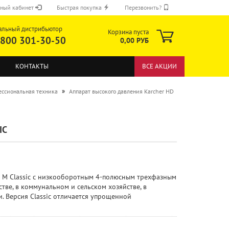
ный кабинет
Быстрая покупка
Перезвонить?
альный дистрибьютор
Корзина пуста
 800 301-30-50
0,00 РУБ
КОНТАКТЫ
ВСЕ АКЦИИ
»
ссиональная техника
Аппарат высокого давления Karcher HD
IC
ОТПРАВИТЬ
4 M Classic с низкооборотным 4-полюсным трехфазным
ве, в коммунальном и сельском хозяйстве, в
. Версия Classic отличается упрощенной