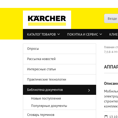
Везде
КАТАЛОГ ТОВАРОВ
ПОКУПКА И СЕРВИС
КЛИЕ
Главная с
Опросы
7/18-4 M 
Рассылка новостей
АППАР
Интересные статьи
Практические технологии
Описан
Библиотека документов
Мобильн
электро
Новые поступления
строите
Популярные документы
комплек
Словарь терминов
13.10