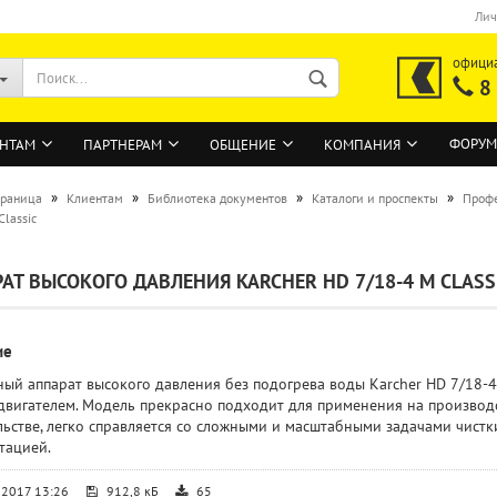
Лич
офици
8
ФОРУМ
НТАМ
ПАРТНЕРАМ
ОБЩЕНИЕ
КОМПАНИЯ
»
»
»
»
траница
Клиентам
Библиотека документов
Каталоги и проспекты
Профе
Classic
ВОЙТИ
АТ ВЫСОКОГО ДАВЛЕНИЯ KARCHER HD 7/18-4 M CLASS
Регистрация на сайте
Забыли пароль?
ие
ый аппарат высокого давления без подогрева воды Karcher HD 7/18-
двигателем. Модель прекрасно подходит для применения на производст
льстве, легко справляется со сложными и масштабными задачами чистки
тацией.
.2017 13:26
912,8 кБ
65