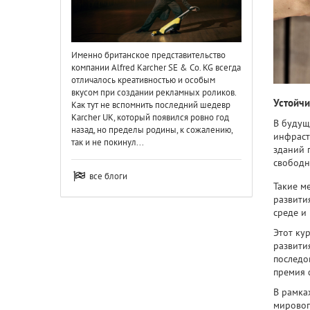
Именно британское представительство
компании Alfred Karcher SE & Co. KG всегда
отличалось креативностью и особым
вкусом при создании рекламных роликов.
Устойчи
Как тут не вспомнить последний шедевр
Karcher UK, который появился ровно год
В будущ
назад, но пределы родины, к сожалению,
инфраст
так и не покинул...
зданий 
свободн
все блоги
Такие м
развити
среде и 
Этот ку
развития
последов
премия 
В рамка
мировог