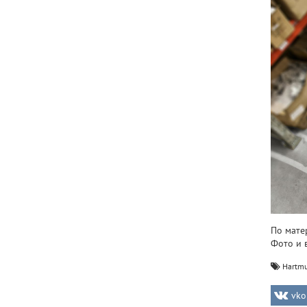
По мате
Фото и 
Hartmu
vko