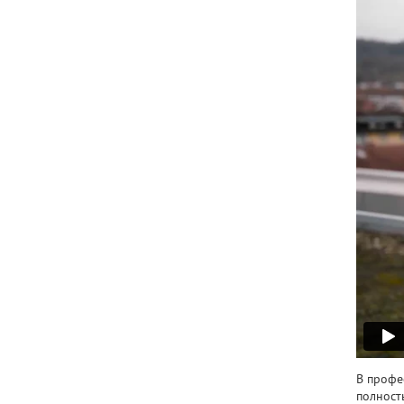
В профе
полност