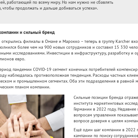
ей, работающей по всему миру. Но нам нужно не сбавлять
, чтобы продолжать и дальше добиваться успеха».
компании и сильный бренд
 открылись филиалы в Омане и Марокко – теперь в группу Karcher вхо
полнился более чем на 900 новых сотрудников и составил 15 330 чело
нными исследованиями. Инвестиции в инфраструктуру, разработку и 
лионов евро.
период пандемии COVID-19 сегмент конечных потребителей компенсир
году наблюдалась противоположная тенденция. Расходы частных клиен
еском и промышленном сегментах. Оба эти подразделения в равной ме
ическим планом компании.
Сильные позиции бренда отраже
института маркетинговых исслед
Германии в 2022 году. Недавнее
вопросам управления показывает
вопросе доверия к целям компа
Ещё один шаг компании в 2022 
кампании по поиску сотрудников