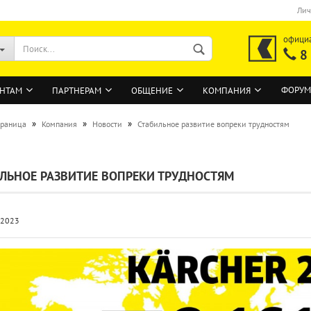
Лич
офици
8
ФОРУМ
НТАМ
ПАРТНЕРАМ
ОБЩЕНИЕ
КОМПАНИЯ
»
»
»
траница
Компания
Новости
Стабильное развитие вопреки трудностям
ВОЙТИ
ЛЬНОЕ РАЗВИТИЕ ВОПРЕКИ ТРУДНОСТЯМ
Регистрация на сайте
Забыли пароль?
.2023