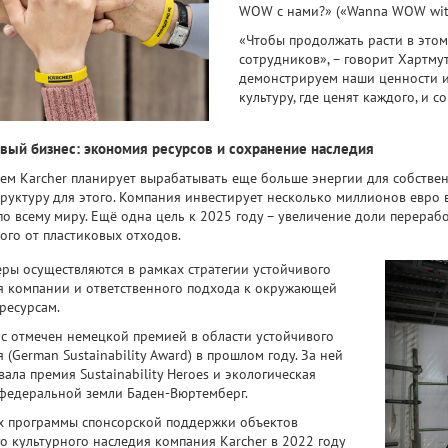
WOW с нами?» («Wanna WOW wit
«Чтобы продолжать расти в этом
сотрудников», – говорит Хартм
демонстрируем наши ценности и 
культуру, где ценят каждого, и 
вый бизнес: экономия ресурсов и сохранение наследия
ем Karcher планирует вырабатывать еще больше энергии для собственн
руктуру для этого. Компания инвестирует несколько миллионов евро 
по всему миру. Ещё одна цель к 2025 году – увеличение доли перераб
ого от пластиковых отходов.
еры осуществляются в рамках стратегии устойчивого
я компании и ответственного подхода к окружающей
ресурсам.
рс отмечен немецкой премией в области устойчивого
 (German Sustainability Award) в прошлом году. За ней
ала премия Sustainability Heroes и экологическая
федеральной земли Баден-Вюртемберг.
х программы спонсорской поддержки объектов
о культурного наследия компания Karcher в 2022 году