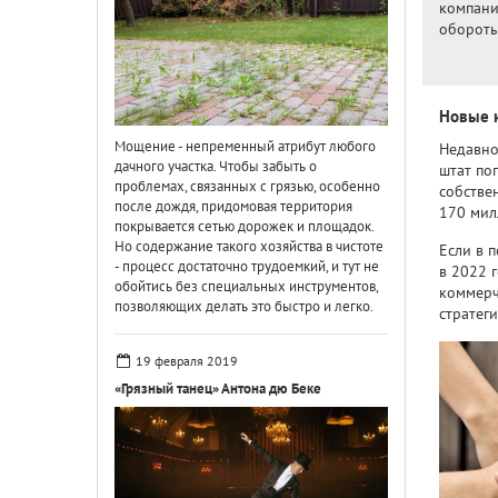
компани
обороты
Новые 
Мощение - непременный атрибут любого
Недавно
дачного участка. Чтобы забыть о
штат по
проблемах, связанных с грязью, особенно
собстве
после дождя, придомовая территория
170 мил
покрывается сетью дорожек и площадок.
Но содержание такого хозяйства в чистоте
Если в 
- процесс достаточно трудоемкий, и тут не
в 2022 
обойтись без специальных инструментов,
коммерч
позволяющих делать это быстро и легко.
стратег
19 февраля 2019
«Грязный танец» Антона дю Беке