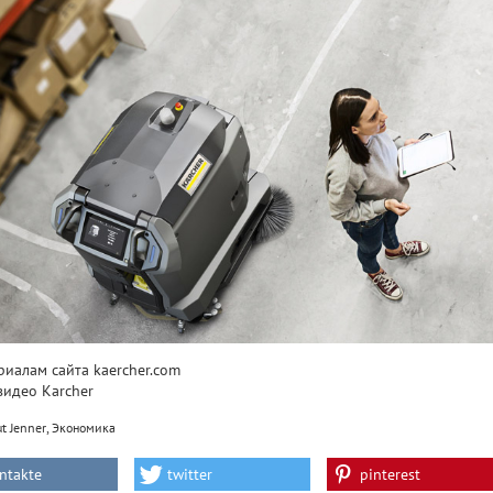
риалам сайта kaercher.com
видео Karcher
,
t Jenner
Экономика
ntakte
twitter
pinterest