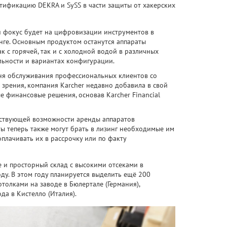
тификацию DEKRA и SySS в части защиты от хакерских
й фокус будет на цифровизации инструментов в
ге. Основным продуктом останутся аппараты
к с горячей, так и с холодной водой в различных
льности и вариантах конфигурации.
ня обслуживания профессиональных клиентов со
 зрения, компания Karcher недавно добавила в свой
е финансовые решения, основав Karcher Financial
ествующей возможности аренды аппаратов
ы теперь также могут брать в лизинг необходимые им
плачивать их в рассрочку или по факту
 и просторный склад с высокими отсеками в
ду. В этом году планируется выделить ещё 200
отолками на заводе в Бюлертале (Германия),
а в Кистелло (Италия).