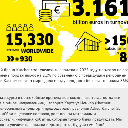
й бренд Karcher смог увеличить продажи в 2022 году, несмотря на сл
овень продаж вырос на 2,2% по сравнению с предыдущим рекордным г
и Karcher во всём мире: доля международного бизнеса составила 86%
ься курса в неспокойные времена возможно лишь тогда, когда все
я в одном направлении», – говорит Хартмут Йеннер (Hartmut
 генеральный директор и председатель правления Alfred Karcher SE
. «Сбои в цепочке поставок, рост цен на материалы и
осители, инфляция, события, которые трудно было предугадать. Мы
могли увеличить продажи и долю рынка, будучи семейной