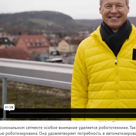
ссиональном сегменте особое внимание уделяется робототехнике. Та
ью роботизирована. Она удовлетворяет потребность в автоматизиров