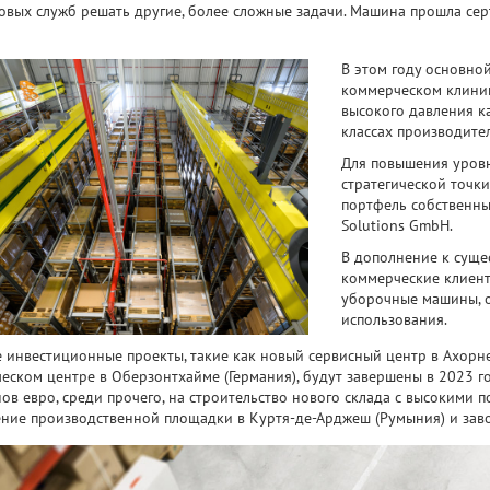
овых служб решать другие, более сложные задачи. Машина прошла сер
В этом году основно
коммерческом клинин
высокого давления ка
классах производите
Для повышения уров
стратегической точки
портфель собственны
Solutions GmbH.
В дополнение к сущ
коммерческие клиент
уборочные машины, о
использования.
 инвестиционные проекты, такие как новый сервисный центр в Ахорне
ческом центре в Оберзонтхайме (Германия), будут завершены в 2023 го
ов евро, среди прочего, на строительство нового склада с высокими п
ние производственной площадки в Куртя-де-Арджеш (Румыния) и завод