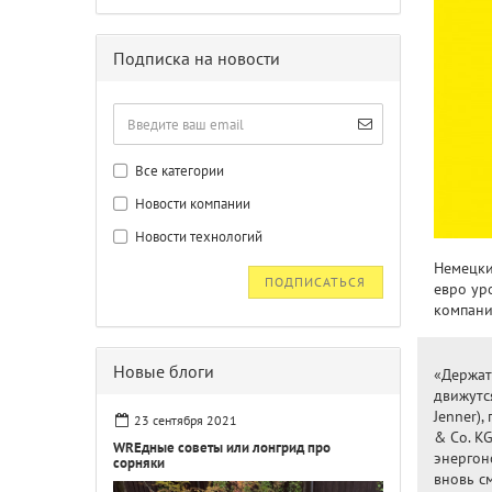
Подписка на новости
Все категории
Новости компании
Новости технологий
Немецки
ПОДПИСАТЬСЯ
евро ур
компани
Новые блоги
«Держат
движутс
Jenner),
23 сентября 2021
& Co. KG
WREдные советы или лонгрид про
энергон
сорняки
вновь с