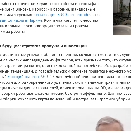
 работы по очистке Берлинского собора и кенотафа в
не (Сент-Винсент, Карибский бассейн). Грандиозным
м стала бережная
реставрация 3300-летнего обелиска
ади Согласия в Париже.
Компания Karcher полностью
нсировала проект, скоординировала и провела
имые работы.
в будущее: стратегия продукта и инвестиции
я достигнутые успехи и общие тенденции, компания смотрит в будущ
ы от многих непредвиденных факторов, есть признаки того, что ситуа
ря стратегии развития, ориентированной на потребителей, в разработ
нным тенденциям. В потребительском сегменте появится множество ус
тный
моющий пылесос SE 3-18
для глубокой очистки текстильных волок
ятором для одновременного удаления сухой и влажной грязи и мытья
едназначены для пользователей, ориентированных на DIY, и автовладе
 уборки работают систематически, быстро и эффективно. Для них ра
ы уборки, сохранять карты помещений и настраивать графики уборки.