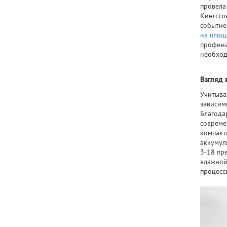
провела
Кингсто
событие
на площ
профина
необход
Взгляд 
Учитыва
зависим
Благода
совреме
компак
аккумул
3-18 пр
влажной
процесс