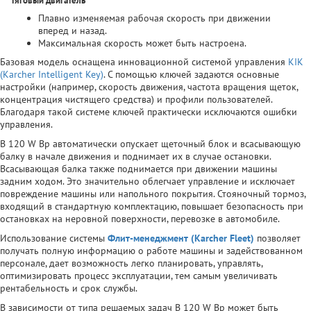
Тяговый двигатель
Плавно изменяемая рабочая скорость при движении
вперед и назад.
Максимальная скорость может быть настроена.
Базовая модель оснащена инновационной системой управления
KIK
(Karcher Intelligent Key)
. С помощью ключей задаются основные
настройки (например, скорость движения, частота вращения щеток,
концентрация чистящего средства) и профили пользователей.
Благодаря такой системе ключей практически исключаются ошибки
управления.
B 120 W Bp автоматически опускает щеточный блок и всасывающую
балку в начале движения и поднимает их в случае остановки.
Всасывающая балка также поднимается при движении машины
задним ходом. Это значительно облегчает управление и исключает
повреждение машины или напольного покрытия. Стояночный тормоз,
входящий в стандартную комплектацию, повышает безопасность при
остановках на неровной поверхности, перевозке в автомобиле.
Использование системы
Флит-менеджмент (Karcher Fleet)
позволяет
получать полную информацию о работе машины и задействованном
персонале, дает возможность легко планировать, управлять,
оптимизировать процесс эксплуатации, тем самым увеличивать
рентабельность и срок службы.
В зависимости от типа решаемых задач B 120 W Bp может быть