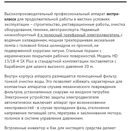
Высокопроизводительный профессиональный аппарат
экстра-
класса
для продолжительной работы в жестких условиях
эксплуатации – строительство, реставрационные работы, очистка
оборудования, техники, автотранспорта. Надежный
низкооборотный
4-х полюсный трехфазный электродвигатель
с
водяным охлаждением, мощная трехпоршневая аксиальная
помпа с головкой блока цилиндров из прочной, не
подверженной коррозии латуни. Стальные поршни с
керамическим покрытием рабочих поверхностей. Модель HD
13/18-4 SX Plus в стандартной комплектации поставляется с
барабаном для шланга высокого давления 20 м.
Внутри корпуса аппарата размещается полноценный фильтр
тонкой очистки воды. Это позволяет избежать характерных для
компактных аппаратов случаев механического повреждения
фильтров, установленных снаружи на входном патрубке.
Электронное устройство защиты электродвигателя
автоматически выключает аппарат при возникновении
неисправностей - в случае пропадания фазы, отклонения
напряжения питающей сети, перегрева и заклинивания мотора,
поломок в системе управления давлением.
Встроенные инжектор и бак для чистящего средства делают