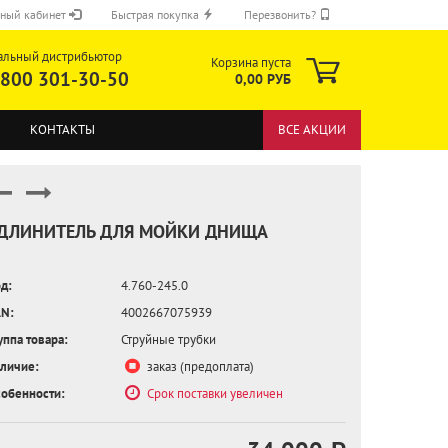
ный кабинет
Быстрая покупка
Перезвонить?
альный дистрибьютор
Корзина пуста
 800 301-30-50
0,00 РУБ
КОНТАКТЫ
ВСЕ АКЦИИ
ДЛИНИТЕЛЬ ДЛЯ МОЙКИ ДНИЩА
д:
4.760-245.0
ОТПРАВИТЬ
N:
4002667075939
уппа товара:
Струйные трубки
личие:
заказ (предоплата)
обенности:
Срок поставки увеличен