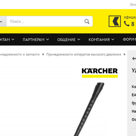
Лич
офици
8
ФОРУМ
НТАМ
ПАРТНЕРАМ
ОБЩЕНИЕ
КОМПАНИЯ
»
»
инадлежности и запчасти
Принадлежности аппаратов высокого давления
У
ВОЙТИ
Регистрация на сайте
Ко
Забыли пароль?
EA
Гр
На
Ос