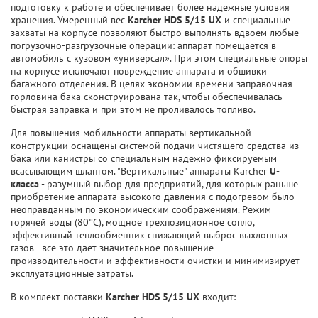
подготовку к работе и обеспечивает более надежные условия
хранения. Умеренный вес
Karcher HDS 5/15 UX
и специальные
захваты на корпусе позволяют быстро выполнять вдвоем любые
погрузочно-разгрузочные операции: аппарат помещается в
автомобиль с кузовом «универсал». При этом специальные опоры
на корпусе исключают повреждение аппарата и обшивки
багажного отделения. В целях экономии времени заправочная
горловина бака сконструирована так, чтобы обеспечивалась
быстрая заправка и при этом не проливалось топливо.
Для повышения мобильности аппараты вертикальной
конструкции оснащены системой подачи чистящего средства из
бака или канистры со специальным надежно фиксируемым
всасывающим шлангом. "Вертикальные" аппараты Karcher
U-
класса
- разумный выбор для предприятий, для которых раньше
приобретение аппарата высокого давления с подогревом было
неоправданным по экономическим соображениям. Режим
горячей воды (80°C), мощное трехпозиционное сопло,
эффективный теплообменник снижающий выброс выхлопных
газов - все это дает значительное повышение
производительности и эффективности очистки и минимизирует
эксплуатационные затраты.
В комплект поставки
Karcher HDS 5/15 UX
входит: