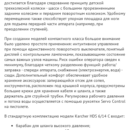
достигается благодаря следованию принципу детской
трехколесной коляски - шасси с большими прорезиненными
задними колесами и передним поворотным колесиком. Удобному
перемещению также способствует упорная площадка для ноги
для подъема передней части аппарата (например, при
преодолении ступеней).
При создании моделей компактного класса большое внимание
было уделено простоте применения: интуитивное управление
при помощи единственного поворотного выключателя, понятный
дисплей с контрольными лампочками, показывающими состояние
самых важных узлов машины. Риск ошибки оператора сведен к
минимуму, благодаря четкому разделению функций: работа/
заправка - спереди аппарата, снабжение (электроэнергия, вода) -
сзади. Дополнительный комфорт обеспечивает удобное
хранение аксессуаров: запирающийся отсек для сопел,
инструментов, расположен под крышкой корпуса, предусмотрены
большие крюки для хранения кабеля и шланга, а также
держатель для струйной трубки. Регулировка рабочего давления
и потока воды осуществляется с помощью рукоятки Servo Control
на пистолете.
В стандартную комплектацию модели Karcher HDS 6/14 C входит:
барабан для шланга высокого давления;