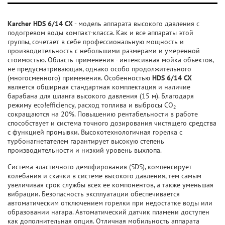
Karcher HDS 6/14 CX
- модель аппарата высокого давления с
подогревом воды компакт-класса. Как и все аппараты этой
группы, сочетает в себе профессиональную мощность и
производительность с небольшими размерами и умеренной
стоимостью. Область применения - интенсивная мойка объектов,
не предусматривающая, однако особо продолжительного
(многосменного) применения. Особенностью
HDS 6/14 CX
является обширная стандартная комплектация и наличие
барабана для шланга высокого давления (15 м). Благодаря
режиму eco!efficiency, расход топлива и выбросы CO
2
сокращаются на 20%. Повышению рентабельности в работе
способствует и система точного дозирования чистящего средства
с функцией промывки. Высокотехнологичная горелка с
турбонагнетателем гарантирует высокую степень
производительности и низкий уровень выхлопа.
Система эластичного демпфирования (SDS), компенсирует
колебания и скачки в системе высокого давления, тем самым
увеличивая срок службы всех ее компонентов, а также уменьшая
вибрации. Безопасность эксплуатации обеспечивается
автоматическим отключением горелки при недостатке воды или
образовании нагара. Автоматический датчик пламени доступен
как дополнительная опция. Отличная мобильность аппарата