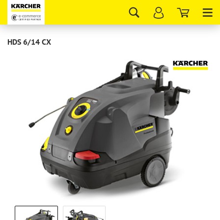
Tog
nav
HDS 6/14 СX