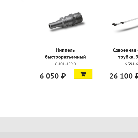
Ниппель
Сдвоенная
быстроразъемный
трубка,
6.401-459.0
6.394
6 050 ₽
26 100