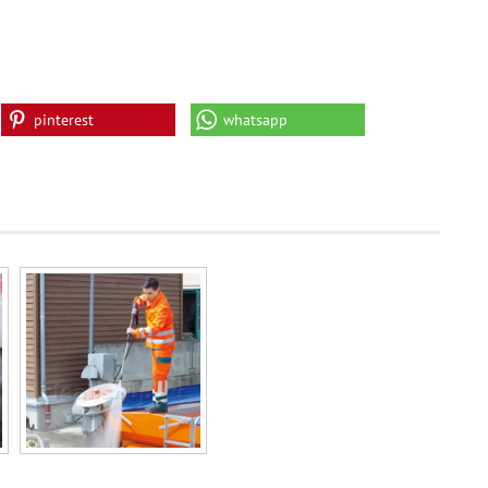
pinterest
whatsapp