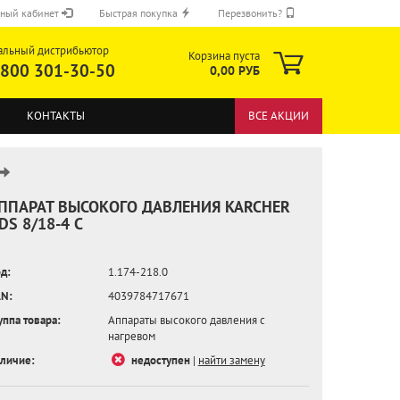
ный кабинет
Быстрая покупка
Перезвонить?
альный дистрибьютор
Корзина пуста
 800 301-30-50
0,00 РУБ
КОНТАКТЫ
ВСЕ АКЦИИ
ППАРАТ ВЫСОКОГО ДАВЛЕНИЯ KARCHER
DS 8/18-4 C
ОТПРАВИТЬ
д:
1.174-218.0
N:
4039784717671
уппа товара:
Аппараты высокого давления с
нагревом
личие:
недоступен
|
найти замену