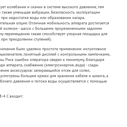
ует колебания и скачки в системе высокого давления, тем
а также уменьшая вибрации. Безопасность эксплуатации
 при недостатке воды или образовании нагара.
тельная опция. Отличная мобильность аппарата достигается
й коляски - шасси с большими прорезиненными задними
му перемещению также способствует упорная площадка для
 при преодолении ступеней).
нимание было уделено простоте применения: интуитивное
ыключателя, понятный дисплей с контрольными лампочками,
ы. Риск ошибки оператора сведен к минимуму, благодаря
и аппарата, снабжение (электроэнергия, вода) - сзади.
ние аксессуаров: запирающийся отсек для сопел,
дусмотрены большие крюки для хранения кабеля и шланга, а
абочего давления и потока воды осуществляется с помощью
-4 C входит: