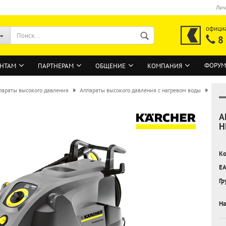
Лич
офици
8
ФОРУМ
НТАМ
ПАРТНЕРАМ
ОБЩЕНИЕ
КОМПАНИЯ
»
»
параты высокого давления
Аппараты высокого давления с нагревом воды
А
ВОЙТИ
H
Регистрация на сайте
Ко
Забыли пароль?
EA
Гр
На