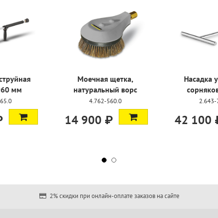
 струйная
Моечная щетка,
Насадка
 960 мм
натуральный ворс
сорняк
-665.0
4.762-560.0
2.643
 ₽
14 900 ₽
42 100
2% скидки при онлайн-оплате заказов на сайте