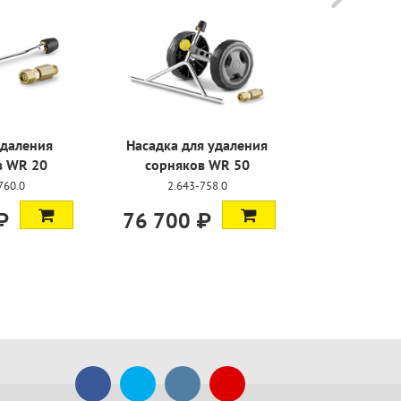
 удаления
Насадка для удаления
Сопло дл
ов WR 20
сорняков WR 50
тру
-760.0
2.643-758.0
5.76
 ₽
76 700 ₽
9 950 