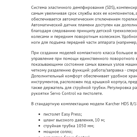
Система эластичного демпфирования (SDS), компенсир
самым увеличивая срок службы всех ее компонентов, 
обеспечивается автоматическим отключением горелки
Автоматический датчик пламени доступен как дополни
благодаря следованию принципу детской трехколесно
колесами и передним поворотным колесиком. Удобно
ноги для подъема передней части аппарата (например,
При создании моделей компактного класса большое в
управление при помощи единственного поворотного в
показывающими состояние самых важных узлов машин
четкому разделению функций: работа/заправка - сперед
Дополнительный комфорт обеспечивает удобное хране
инструментов, расположен под крышкой корпуса, пре
также держатель для струйной трубки. Регулировка р
рукоятки Servo Control на пистолете.
В стандартную комплектацию модели Karcher HDS 8/18
пистолет Easy Press;
шланг высокого давления, 10 м;
струйная трубка 1050 мм;
мощное сопло;