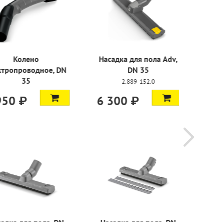
стмассовое,
Колено
Насадка д
 35
электропроводное, DN
D
35
-170.0
2.88
2.889-168.0
₽
4 950 ₽
6 300 