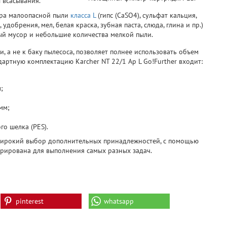
 всасывания.
ора малоопасной пыли
класса L
(гипс (CaSO4), сульфат кальция,
 удобрения, мел, белая краска, зубная паста, слюда, глина и пр.)
ный мусор и небольшие количества мелкой пыли.
 а не к баку пылесоса, позволяет полнее использовать объем
артную комплектацию Karcher NT 22/1 Ap L Go!Further входит:
;
мм;
о шелка (PES).
 широкий выбор дополнительных принадлежностей, с помощью
рирована для выполнения самых разных задач.
pinterest
whatsapp