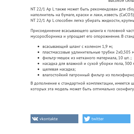
высокой силы
NT 22/1 Ap L также может быть рекомендован для сб
наполнитель на бумаге, краски и лаки, известь (CaCO3),
NT 22/1 Ap L способен легко убирать жидкости, круп
Присоединение всасывающего шланга к головной части,
мусоросборника и упрощает его опорожнение. В станд
всасывающий шланг с коленом 1,9 м;
пластмассовые удлинительные трубки 2x0,505 м
фильтр-мешок из нетканого материала, 10 шт. ;
насадка для влажной и сухой уборки пола, 300 
щелевая насадка;
влагостойкий патронный фильтр из полиэфирног
В дополнение к стандартной комплектации, имеется
которых эта модель может быть оптимально сконфигу
vkontakte
twitter