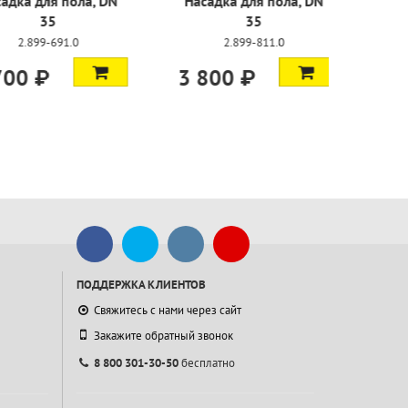
фта
Насадка для пола, DN
Насадка д
оводная, DN
35
35
2.899-691.0
2.89
-877.0
₽
3 700 ₽
3 800 
ПОДДЕРЖКА КЛИЕНТОВ
Свяжитесь с нами через сайт
Закажите обратный звонок
8 800 301-30-50
бесплатно