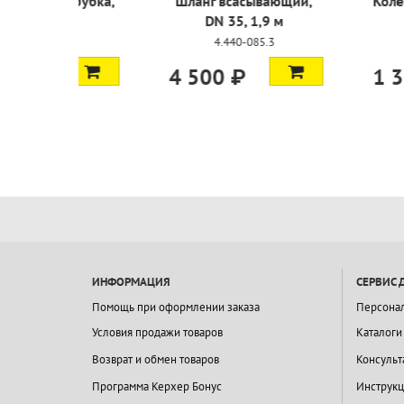
Удлинительная трубка,
Шланг вса
DN 35
DN 35,
6.902-152.0
4.440
3 000 ₽
4 500 ₽
ИНФОРМАЦИЯ
СЕРВИС 
Помощь при оформлении заказа
Персона
Условия продажи товаров
Каталоги
Возврат и обмен товаров
Консульт
Программа Керхер Бонус
Инструкц