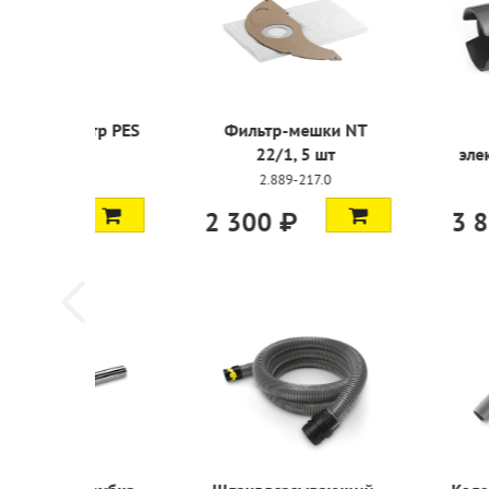
Патронный фильтр PES
Фильтр-
22/1,
2.889-219.0
2.889
3 150 ₽
2 300 ₽