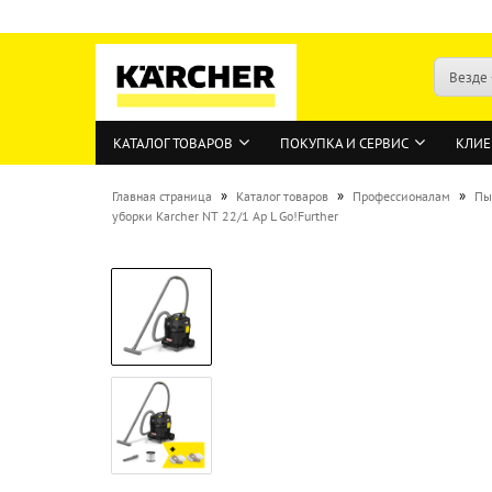
Везде
КАТАЛОГ ТОВАРОВ
ПОКУПКА И СЕРВИС
КЛИЕ
»
»
»
Главная страница
Каталог товаров
Профессионалам
Пы
уборки Karcher NT 22/1 Ap L Go!Further