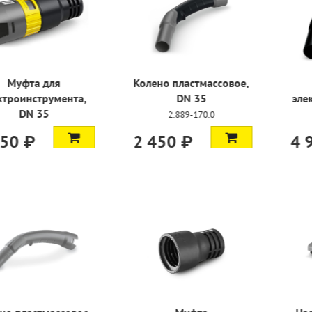
мешки NT
Муфта для
Колено пла
 5 шт
электроинструмента,
DN
DN 35
-217.0
2.889
2.889-151.0
3 850 ₽
2 450 