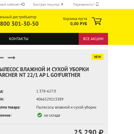
ный кабинет
Быстрая покупка
Перезвонить?
альный дистрибьютор
Корзина пуста
 800 301-30-50
0,00 РУБ
КОНТАКТЫ
ВСЕ АКЦИИ
NEW
ЫЛЕСОС ВЛАЖНОЙ И СУХОЙ УБОРКИ
ARCHER NT 22/1 AP L GO!FURTHER
ОТПРАВИТЬ
д:
1.378-627.0
N:
4066529213389
уппа товара:
Пылесосы влажной и сухой уборки
личие:
на складе
25 290 ₽