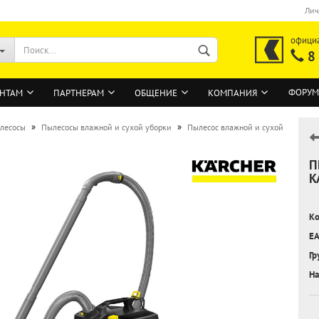
Лич
офици
8
ФОРУМ
НТАМ
ПАРТНЕРАМ
ОБЩЕНИЕ
КОМПАНИЯ
»
»
лесосы
Пылесосы влажной и сухой уборки
Пылесос влажной и сухой
П
ВОЙТИ
K
Регистрация на сайте
Ко
Забыли пароль?
EA
Гр
На