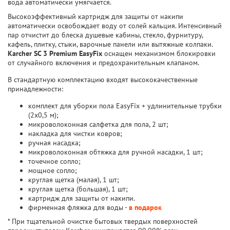
вода автоматически умягчается.
Высокоэффективный картридж для защиты от накипи
автоматически освобождает воду от солей кальция. Интенсивный
пар отчистит до блеска душевые кабины, стекло, фурнитуру,
кафель, плитку, стыки, варочные панели или вытяжные колпаки.
Karcher SC 3 Premium EasyFix
оснащен механизмом блокировки
от случайного включения и предохранительным клапаном.
В стандартную комплектацию входят высококачественные
принадлежности:
комплект для уборки пола EasyFix + удлинительные трубки
(2x0,5 м);
микроволоконная салфетка для пола, 2 шт;
накладка для чистки ковров;
ручная насадка;
микроволоконная обтяжка для ручной насадки, 1 шт;
точечное сопло;
мощное сопло;
круглая щетка (малая), 1 шт;
круглая щетка (большая), 1 шт;
картридж для защиты от накипи.
фирменная фляжка для воды -
в подарок
* При тщательной очистке бытовых твердых поверхностей