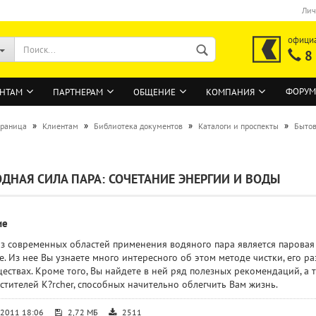
Лич
офици
8
ФОРУМ
НТАМ
ПАРТНЕРАМ
ОБЩЕНИЕ
КОМПАНИЯ
»
»
»
»
траница
Клиентам
Библиотека документов
Каталоги и проспекты
Бытов
ВОЙТИ
ДНАЯ СИЛА ПАРА: СОЧЕТАНИЕ ЭНЕРГИИ И ВОДЫ
Регистрация на сайте
Забыли пароль?
ие
з современных областей применения водяного пара является паровая ч
. Из нее Вы узнаете много интересного об этом методе чистки, его 
ествах. Кроме того, Вы найдете в ней ряд полезных рекомендаций, а
стителей K?rcher, способных начительно облегчить Вам жизнь.
.2011 18:06
2,72 МБ
2511