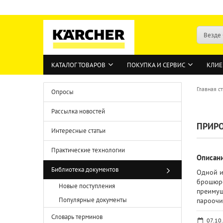
Везде
КАТАЛОГ ТОВАРОВ
ПОКУПКА И СЕРВИС
КЛИЕ
Главная с
Опросы
Рассылка новостей
ПРИРО
Интересные статьи
Практические технологии
Описан
Библиотека документов
Одной и
брошюре
Новые поступления
преимущ
Популярные документы
пароочи
Словарь терминов
07.10