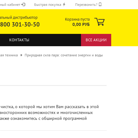
ный кабинет
Быстрая покупка
Перезвонить?
альный дистрибьютор
Корзина пуста
 800 301-30-50
0,00 РУБ
КОНТАКТЫ
ВСЕ АКЦИИ
»
ая техника
Природная сила пара: сочетание энергии и воды
ОТПРАВИТЬ
истка, о которой мы хотим Вам рассказать в этой
разносторонних возможностях и многочисленных
 также ознакомитесь с обширной программой