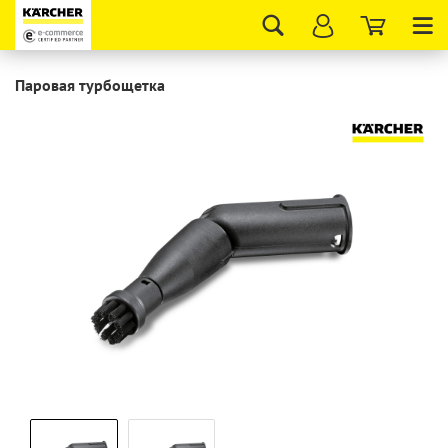
Tog
nav
Паровая турбощетка