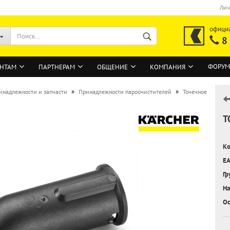
Лич
офици
8
ФОРУМ
НТАМ
ПАРТНЕРАМ
ОБЩЕНИЕ
КОМПАНИЯ
»
»
инадлежности и запчасти
Принадлежности пароочистителей
Точечное
Т
ВОЙТИ
Регистрация на сайте
Ко
Забыли пароль?
EA
Гр
На
Ос