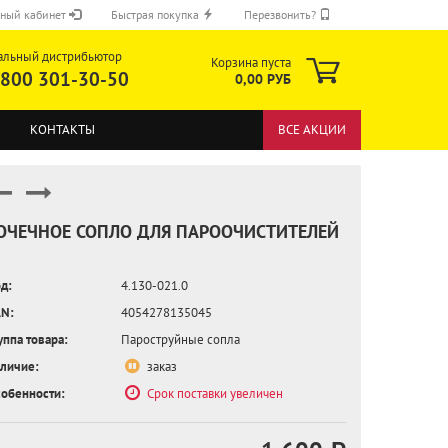
ный кабинет
Быстрая покупка
Перезвонить?
альный дистрибьютор
Корзина пуста
 800 301-30-50
0,00 РУБ
КОНТАКТЫ
ВСЕ АКЦИИ
ОЧЕЧНОЕ СОПЛО ДЛЯ ПАРООЧИСТИТЕЛЕЙ
д:
4.130-021.0
ОТПРАВИТЬ
N:
4054278135045
уппа товара:
Пароструйные сопла
личие:
заказ
обенности:
Срок поставки увеличен