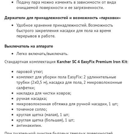
Подачу пара можно изменять в зависимости от вида
очищаемой поверхности и ее загрязненности.
Держатели для принадлежностей и возможность «парковки»
Удобное хранение принадлежностей. Возможность
быстрого закрепления насадки для пола на время
перерывов в работе.
Выключатель на аппарате
Легко включать/выключать.
Стандартная комплектация
Karcher SC 4 EasyFix Premium Iron Kit
:
паровой утюг;
комплект для уборки пола EasyFix: 2 удлинительные
трубки (2x0,5 м), насадка для пола, 2 микроволоконные
салфетки;
накладка для чистки ковров;
ручная насадка;
микроволоконная обтяжка для ручной насадки, 1 шт;
точечное сопло;
круглая щетка (малая), 1 шт;
круглая щетка (большая), 1 шт;
антинакипин.
При тщательной очистке бытовых твердых поверхностей