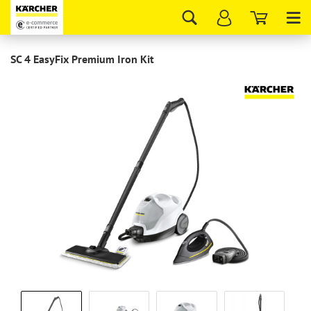
Tog
nav
SC 4 EasyFix Premium Iron Kit