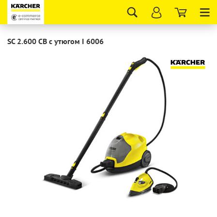
Tog
nav
SC 2.600 СB с утюгом I 6006