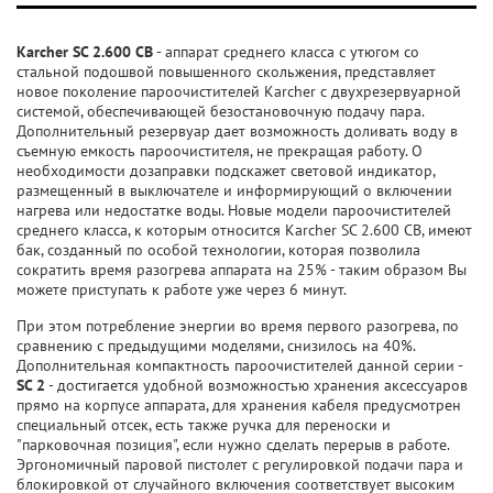
Karcher SC 2.600 CB
- аппарат среднего класса с утюгом со
стальной подошвой повышенного скольжения, представляет
новое поколение пароочистителей Karcher c двухрезервуарной
системой, обеспечивающей безостановочную подачу пара.
Дополнительный резервуар дает возможность доливать воду в
съемную емкость пароочистителя, не прекращая работу. О
необходимости дозаправки подскажет световой индикатор,
размещенный в выключателе и информирующий о включении
нагрева или недостатке воды. Новые модели пароочистителей
среднего класса, к которым относится Karcher SC 2.600 CB, имеют
бак, созданный по особой технологии, которая позволила
сократить время разогрева аппарата на 25% - таким образом Вы
можете приступать к работе уже через 6 минут.
При этом потребление энергии во время первого разогрева, по
сравнению с предыдущими моделями, снизилось на 40%.
Дополнительная компактность пароочистителей данной серии -
SC 2
- достигается удобной возможностью хранения аксессуаров
прямо на корпусе аппарата, для хранения кабеля предусмотрен
специальный отсек, есть также ручка для переноски и
"парковочная позиция", если нужно сделать перерыв в работе.
Эргономичный паровой пистолет с регулировкой подачи пара и
блокировкой от случайного включения соответствует высоким