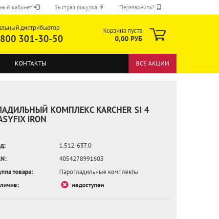
ный кабинет
Быстрая покупка
Перезвонить?
альный дистрибьютор
Корзина пуста
 800 301-30-50
0,00 РУБ
КОНТАКТЫ
ВСЕ АКЦИИ
ЛАДИЛЬНЫЙ КОМПЛЕКС KARCHER SI 4
ASYFIX IRON
д:
1.512-637.0
ОТПРАВИТЬ
N:
4054278991603
уппа товара:
Парогладильные комплекты
личие:
недоступен