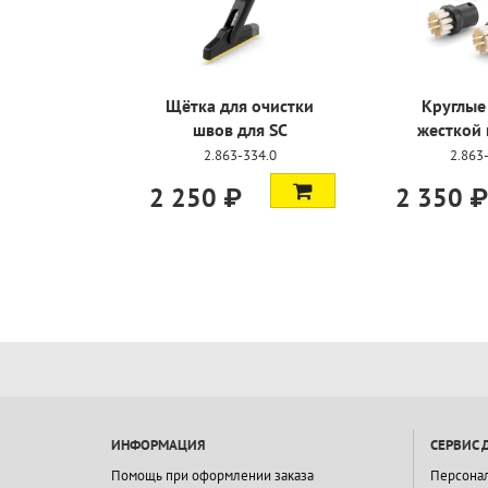
салфеток
Щётка для очистки
Круглые
насадки
швов для SC
жесткой
344.0
2.863-334.0
2.863
2 250 ₽
2 350 ₽
ИНФОРМАЦИЯ
СЕРВИС 
Помощь при оформлении заказа
Персона