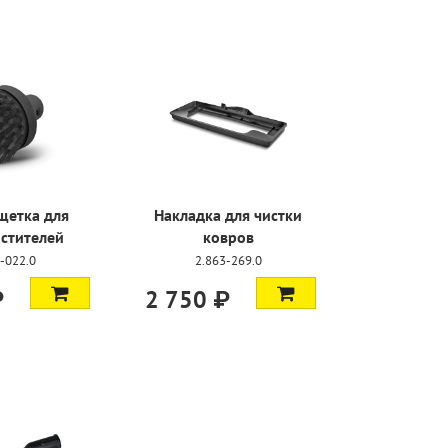
щетка для
Накладка для чистки
стителей
ковров
-022.0
2.863-269.0
₽
2 750 ₽