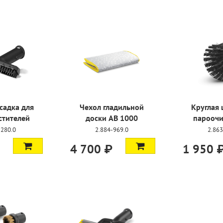
садка для
Чехол гладильной
Круглая 
стителей
доски AB 1000
пароочи
-280.0
2.884-969.0
2.863
4 700 ₽
1 950 