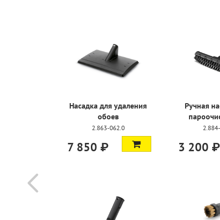
урбощетка
Насадка для удаления
Ручная на
обоев
пароочи
159.0
2.863-062.0
2.884
7 850 ₽
3 200 ₽