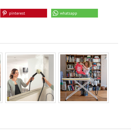
pinterest
whatsapp