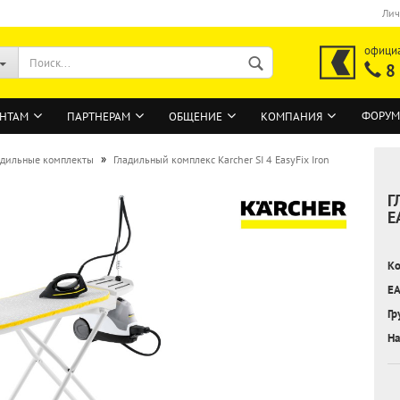
Лич
офици
8
ФОРУМ
НТАМ
ПАРТНЕРАМ
ОБЩЕНИЕ
КОМПАНИЯ
»
адильные комплекты
Гладильный комплекс Karcher SI 4 EasyFix Iron
Г
ВОЙТИ
E
Регистрация на сайте
Ко
Забыли пароль?
EA
Гр
На