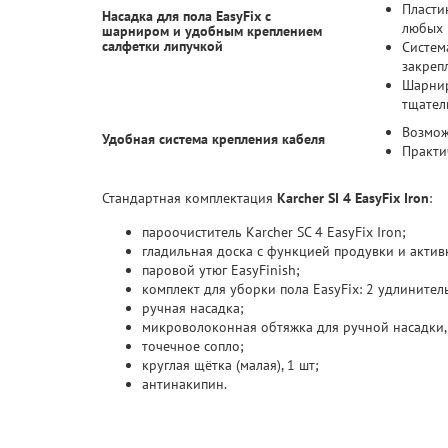
Пласти
Насадка для пола EasyFix с
любых 
шарниром и удобным креплением
салфетки липучкой
Систем
закрепл
Шарнир
тщател
Возмож
Удобная система крепления кабеля
Практи
Стандартная комплектация
Karcher SI 4 EasyFix Iron
:
пароочиститель Karcher SC 4 EasyFix Iron;
гладильная доска с функцией продувки и актив
паровой утюг EasyFinish;
комплект для уборки пола EasyFix: 2 удлинитель
ручная насадка;
микроволоконная обтяжка для ручной насадки, 
точечное сопло;
круглая щётка (малая), 1 шт;
антинакипин.