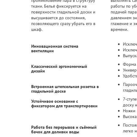
проникновение пара в структуру
выполнять с
ткани. Бельё фиксируется на
работы по уб
поверхности гладильной доски и
подачей пара
высушивается до состояния,
давлением зн
позволяющего сразу убрать его в
глажение и э
шкаф.
времени.
Исключ
Инновационная система
Исключ
вентиляции
Выпуск
Форма 
Классический эргономичный
Универ
дизайн
Удобст
Парооч
Встроенная штепсельная розетка в
гладил
гладильной доске
7-ступ
Устойчивое основание с
доску 
фиксатором для транспортировки
Ножки 
Высока
Постоя
Работа без перерывов и съёмный
легко 
бачок для доливки воды