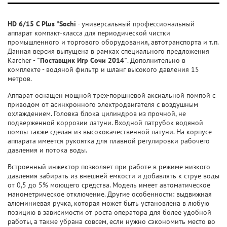
HD 6/15 C Plus *Sochi
- универсальный профессиональный
аппарат компакт-класса для периодической чистки
промышленного и торгового оборудования, автотранспорта и т.п.
Данная версия выпущена в рамках специального предложения
Karcher -
"Поставщик Игр Сочи 2014"
. Дополнительно в
комплекте - водяной фильтр и шланг высокого давления 15
метров.
Аппарат оснащен мощной трех-поршневой аксиальной помпой с
приводом от асинхронного электродвигателя с воздушным
охлаждением. Головка блока цилиндров из прочной, не
подверженной коррозии латуни. Входной патрубок водяной
помпы также сделан из высококачественной латуни. На корпусе
аппарата имеется рукоятка для плавной регулировки рабочего
давления и потока воды.
Встроенный инжектор позволяет при работе в режиме низкого
давления забирать из внешней емкости и добавлять к струе воды
от 0,5 до 5% моющего средства. Модель имеет автоматическое
манометрическое отключение. Другие особенности: выдвижная
алюминиевая ручка, которая может быть установлена в любую
позицию в зависимости от роста оператора для более удобной
работы, а также убрана совсем, если нужно сэкономить место во