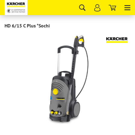
Tog
nav
HD 6/15 C Plus *Sochi