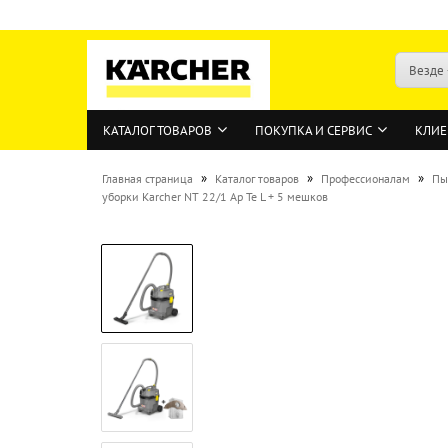
Везде
КАТАЛОГ ТОВАРОВ
ПОКУПКА И СЕРВИС
КЛИЕ
»
»
»
Главная страница
Каталог товаров
Профессионалам
Пы
уборки Karcher NT 22/1 Ap Te L + 5 мешков