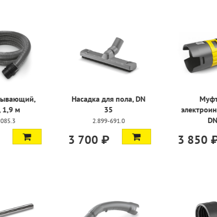
мешки NT
Шланг всасывающий,
Насадка д
 5 шт
DN 35, 1,9 м
-217.0
4.440-085.3
2.899
4 500 ₽
3 700 