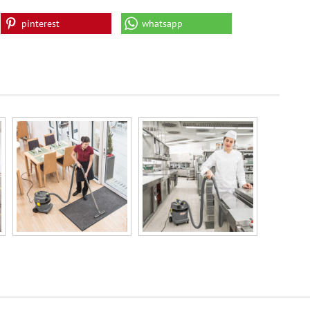
pinterest
whatsapp