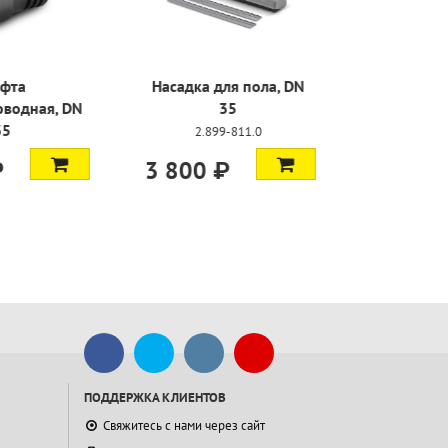
стмассовое,
Муфта
Насадка д
 35
электропроводная, DN
35
-199.0
2.89
5.303-877.0
₽
1 600 ₽
3 800 
ПОДДЕРЖКА КЛИЕНТОВ
Свяжитесь с нами через сайт