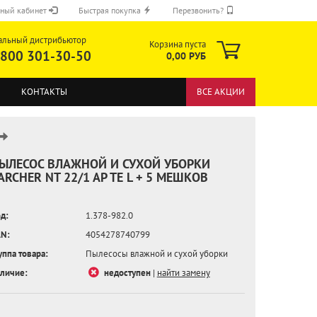
ный кабинет
Быстрая покупка
Перезвонить?
альный дистрибьютор
Корзина пуста
 800 301-30-50
0,00 РУБ
КОНТАКТЫ
ВСЕ АКЦИИ
ЫЛЕСОС ВЛАЖНОЙ И СУХОЙ УБОРКИ
ARCHER NT 22/1 AP TE L + 5 МЕШКОВ
ОТПРАВИТЬ
д:
1.378-982.0
N:
4054278740799
уппа товара:
Пылесосы влажной и сухой уборки
личие:
недоступен
|
найти замену