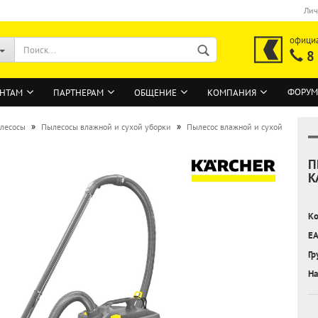
Лич
офици
8
ФОРУМ
НТАМ
ПАРТНЕРАМ
ОБЩЕНИЕ
КОМПАНИЯ
»
»
лесосы
Пылесосы влажной и сухой уборки
Пылесос влажной и сухой
П
ВОЙТИ
K
Регистрация на сайте
Ко
Забыли пароль?
EA
Гр
На