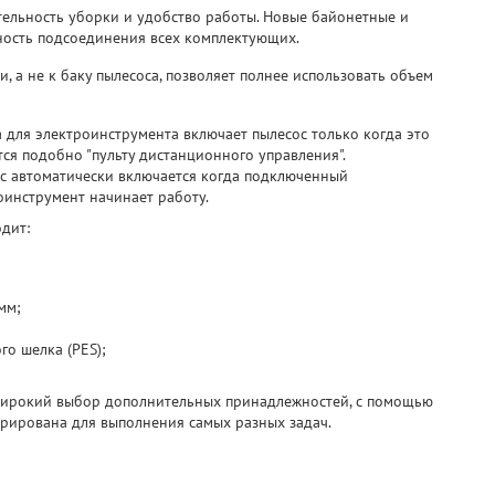
тельность уборки и удобство работы. Новые байонетные и
ность подсоединения всех комплектующих.
 а не к баку пылесоса, позволяет полнее использовать объем
а для электроинструмента включает пылесос только когда это
тся подобно "пульту дистанционного управления".
с автоматически включается когда подключенный
оинструмент начинает работу.
дит:
мм;
о шелка (PES);
 широкий выбор дополнительных принадлежностей, с помощью
рирована для выполнения самых разных задач.