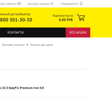
ный кабинет
Быстрая покупка
Перезвонить?
альный дистрибьютор
Корзина пуста
 800 301-30-50
0,00 РУБ
КОНТАКТЫ
ВСЕ АКЦИИ
»
»
Бытовая техника
Техника для дома
ОТПРАВИТЬ
m, SC 5 EasyFix Premium Iron Kit