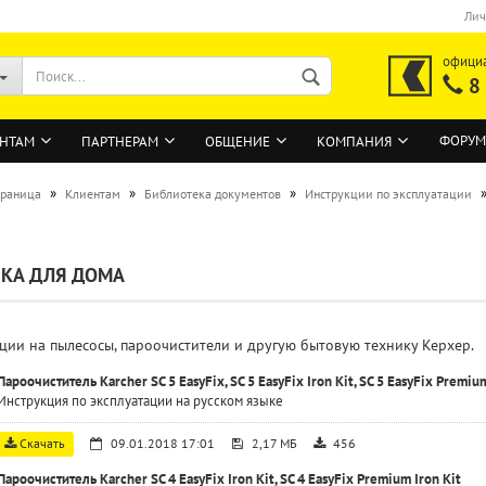
Лич
офици
8
ФОРУМ
НТАМ
ПАРТНЕРАМ
ОБЩЕНИЕ
КОМПАНИЯ
»
»
»
траница
Клиентам
Библиотека документов
Инструкции по эксплуатации
ВОЙТИ
КА ДЛЯ ДОМА
Регистрация на сайте
Забыли пароль?
ции на пылесосы, пароочистители и другую бытовую технику Керхер.
Пароочиститель Karcher SC 5 EasyFix, SC 5 EasyFix Iron Kit, SC 5 EasyFix Premiu
Инструкция по эксплуатации на русском языке
Скачать
09.01.2018 17:01
2,17 МБ
456
Пароочиститель Karcher SC 4 EasyFix Iron Kit, SC 4 EasyFix Premium Iron Kit