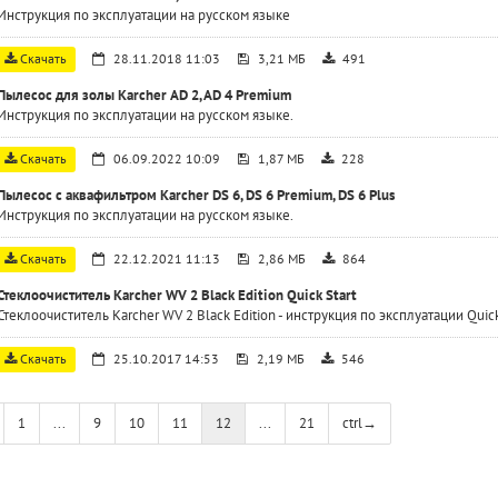
Инструкция по эксплуатации на русском языке
Скачать
28.11.2018 11:03
3,21 МБ
491
Пылесос для золы Karcher АD 2, AD 4 Premium
Инструкция по эксплуатации на русском языке.
Скачать
06.09.2022 10:09
1,87 МБ
228
Пылесос с аквафильтром Karcher DS 6, DS 6 Premium, DS 6 Plus
Инструкция по эксплуатации на русском языке.
Скачать
22.12.2021 11:13
2,86 МБ
864
Стеклоочиститель Karcher WV 2 Black Edition Quick Start
Стеклоочиститель Karcher WV 2 Black Edition - инструкция по эксплуатации Quick 
Скачать
25.10.2017 14:53
2,19 МБ
546
1
...
9
10
11
12
...
21
ctrl
→