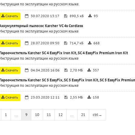
Инструкция по эксплуатации на русском языке.
Скачать
30.07.2020 13:17
890,5 кБ
93
Аккумуляторный пылесос Karcher VC 4s Cordless
Инструкция по эксплуатации на русском языке
Скачать
28.07.2020 09:50
714,7 кБ
668
Пароочиститель Karcher SC 4 EasyFix Iron Kit, SC 4 EasyFix Premium Iron Kit
Инструкция по эксплуатации на русском языке
Скачать
04.04.2020 16:06
2,70 МБ
357
Пароочиститель Karcher SC 5 EasyFix, SC 5 EasyFix Iron Kit, SC 5 EasyFix Premiu
Инструкция по эксплуатации на русском языке
Скачать
23.03.2020 12:11
2,55 МБ
158
1
...
9
10
11
12
...
21
ctrl
→