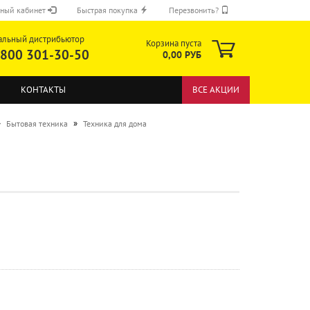
ный кабинет
Быстрая покупка
Перезвонить?
альный дистрибьютор
Корзина пуста
 800 301-30-50
0,00 РУБ
КОНТАКТЫ
ВСЕ АКЦИИ
»
»
Бытовая техника
Техника для дома
ОТПРАВИТЬ