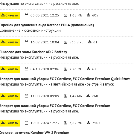
Инструкция по эксплуатации на русском языке.
Скачать
05.03.2021 12:25
1,65 МБ
605
Скребок для удаления льда Karcher EDI 4 (дополнение)
Дополнение к основной инструкции.
Скачать
16.02.2021 10:04
535,8 кБ
61
Пылесос для золы Karcher АD 2 Battery
Инструкция по эксплуатации на русском языке.
Скачать
04.10.2020 02:06
2,76 МБ
63
Аппарат для влажной уборки FC 7 Cordless, FC 7 Cordless Premium Quick Start
Инструкция по эксплуатации на английском языке - быстрый запуск.
Скачать
11.08.2020 09:09
1,47 МБ
268
Аппарат для влажной уборки FC 7 Cordless, FC 7 Cordless Premium
Инструкция по эксплуатации на русском языке.
Скачать
19.01.2024 12:23
3,82 МБ
2107
Стеклоочиститель Karcher WV 2 Premium