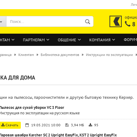
Лич
офици
8
ФОРУМ
НТАМ
ПАРТНЕРАМ
ОБЩЕНИЕ
КОМПАНИЯ
»
»
»
траница
Клиентам
Библиотека документов
Инструкции по эксплуатации
ВОЙТИ
КА ДЛЯ ДОМА
Регистрация на сайте
Забыли пароль?
ции на пылесосы, пароочистители и другую бытовую технику Керхер.
Пылесос для сухой уборки VC 3 Floor
Инструкция по эксплуатации на русском языке
Скачать
19.05.2021 10:00
3,94 МБ
95
Паровая швабра Karcher SC 2 Upright EasyFix, KST 2 Upright EasyFix